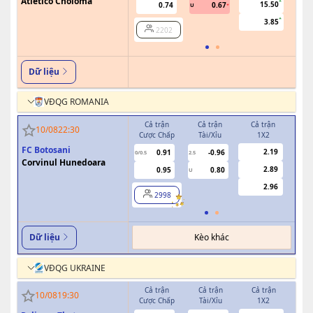
Siguatepeque
Atletico Choloma
15.50
0.74
0.67
U
3.85
2202
Dữ liệu
VĐQG ROMANIA
Cả trận
Cả trận
Cả trận
Hi
10/08
22:30
Cược Chấp
Tài/Xỉu
1X2
Cượ
FC Botosani
2.19
0.91
-0.96
0/0.5
2.5
0/0.5
Corvinul Hunedoara
2.89
0.95
0.80
U
2.96
2998
Kèo khác
Dữ liệu
VĐQG UKRAINE
Cả trận
Cả trận
Cả trận
H
10/08
19:30
Cược Chấp
Tài/Xỉu
1X2
Cượ