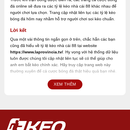
NK Mura 05
2.01
đá online sẽ đưa ra các tỷ lệ kèo nhà cái 88 khác nhau để
-0.99
0.97
0.5
2.5/3
0/0.5
Radomlje
người chơi lựa chọn. Trang cập nhật liên tục các tỷ lệ kèo
3.09
0.81
0.83
U
bóng đá hôm nay nhằm hỗ trợ người chơi soi kèo chuẩn.
3.12
2356
Lời kết
Qua một vài thông tin ngắn gọn ở trên, chắc hẳn các bạn
Kèo khác
Dữ liệu
cũng đã hiểu về tỷ lệ kèo nhà cái 88 tại website
https://www.laprovincia.tv/
. Hy vọng với hệ thống dữ liệu
VĐQG NGA
luôn được chúng tôi cập nhật liên tục sẽ có thể giúp cho
Cả trận
Cả trận
Cả trận
H
anh em bắt kèo chính xác. Hãy truy cập trang web này
10/08
23:30
Cược Chấp
Tài/Xỉu
1X2
Cượ
thường xuyên để cá cược bóng đá thật hiệu quả bạn nhé.
Fakel Voronezh
3.07
0.92
1.00
2/2.5
0
FC Terek Groznyi
2.25
0.98
0.88
0/0.5
U
XEM THÊM
3.02
2690
Kèo khác
Dữ liệu
VĐQG LATVIA