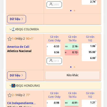
2.74
2480
Dữ liệu
VĐQG COLOMBIA
Cả trận
Cả trận
Cả trận
H
1
-
0
Hiệp 2
90+1
'
Cược Chấp
Tài/Xỉu
1X2
Cượ
1.06
America de Cali
-0.53
2.16
0
1.5
Atletico Nacional
95.00
0.56
0.12
U
6.00
2414
Kèo khác
Dữ liệu
VĐQG HONDURAS
Cả trận
Cả trận
Cả trận
H
2
-
1
Hiệp 2
77
'
Cược Chấp
Tài/Xỉu
1X2
Cượ
1.21
CA Independiente
-0.98
-0.91
0
3.5