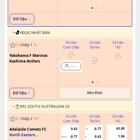
Dữ liệu
VĐQG NHẬT BẢN
Cả trận
Cả trận
Cả trận
H
0
-
0
Hiệp 1
6
'
Cược Chấp
Tài/Xỉu
1X2
Cượ
Yokohama F Marinos
0
Kashima Antlers
2026
Kèo khác
Dữ liệu
NPL SOUTH AUSTRALIAN ÚC
Cả trận
Cả trận
Cả trận
H
0
-
1
Hiệp 2
87
'
Cược Chấp
Tài/Xỉu
1X2
Cượ
65.00
Adelaide Comets FC
0.65
-0.77
1.5
North Eastern
1.06
-0.77
0.63
0/0.5
U