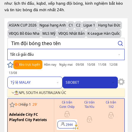
như: lịch thi đấu, kqbd, xếp hạng đội bóng, kinh nghiệm bắt kèo
và tin tức bóng đá mới nhất 24h.
ASIAN CUP 2026
Ngoại hạng Anh
C1
C2
Ligue 1
Hạng hai Đức
VĐQG Bồ Đào Nha
MLS Mỹ
VĐQG Nhật Bản
K-League Hàn Quốc
Tất cả giải đấu
Kèo trực tuyến
Hôm nay
Ngày mai
09/08
10/08
11/08
12/08
13/08
Tỷ lệ MALAY
SBOBET
NPL SOUTH AUSTRALIAN ÚC
Cả trận
Cả trận
Cả trận
H
0
-
0
Hiệp 1
29
'
Cược Chấp
Tài/Xỉu
1X2
Cượ
Adelaide City FC
0
Playford City Patriots
2944