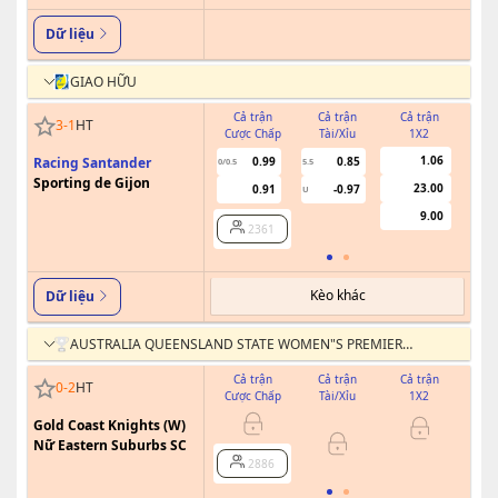
Dữ liệu
GIAO HỮU
Cả trận
Cả trận
Cả trận
H
3
-
1
HT
Cược Chấp
Tài/Xỉu
1X2
Cượ
1.06
Racing Santander
0.99
0.85
0/0.5
5.5
Sporting de Gijon
23.00
0.91
-0.97
U
9.00
2361
Kèo khác
Dữ liệu
AUSTRALIA QUEENSLAND STATE WOMEN"S PREMIER
LEAGUE
Cả trận
Cả trận
Cả trận
H
0
-
2
HT
Cược Chấp
Tài/Xỉu
1X2
Cượ
Gold Coast Knights (W)
Nữ Eastern Suburbs SC
2886