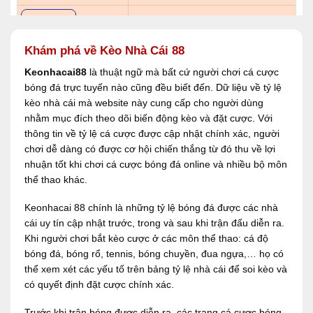
Dữ liệu
Cả trận
Cả trận
Cả trận
H
Khám phá về Kèo Nhà Cái 88
1
-
0
HT
Cược Chấp
Tài/Xỉu
1X2
Cượ
Keonhacai88
là thuật ngữ mà bất cứ người chơi cá cược
Gold Coast United W
bóng đá trực tuyến nào cũng đều biết đến. Dữ liệu về tỷ lệ
Nữ Capalaba
kèo nhà cái mà website này cung cấp cho người dùng
2895
nhằm mục đích theo dõi biến động kèo và đặt cược. Với
thông tin về tỷ lệ cá cược được cập nhật chính xác, người
Dữ liệu
chơi dễ dàng có được cơ hội chiến thắng từ đó thu về lợi
nhuận tốt khi chơi cá cược bóng đá online và nhiều bộ môn
Cả trận
Cả trận
Cả trận
H
1
-
2
HT
thể thao khác.
Cược Chấp
Tài/Xỉu
1X2
Cượ
15.00
FQ QAS (W)
0.74
0.98
5
Keonhacai 88 chính là những tỷ lệ bóng đá được các nhà
Brisbane City (W)
1.09
-0.94
0.82
1
U
cái uy tín cập nhật trước, trong và sau khi trận đấu diễn ra.
5.90
Khi người chơi bắt kèo cược ở các môn thể thao: cá độ
2262
bóng đá, bóng rổ, tennis, bóng chuyền, đua ngựa,… họ có
thể xem xét các yếu tố trên bảng tỷ lệ nhà cái để soi kèo và
có quyết định đặt cược chính xác.
Dữ liệu
Trước khi trận bóng được diễn ra, các trang cá cược bóng