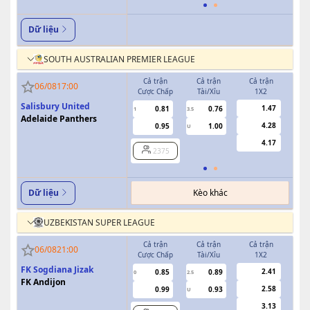
Dữ liệu
SOUTH AUSTRALIAN PREMIER LEAGUE
Cả trận
Cả trận
Cả trận
H
06/08
17:00
Cược Chấp
Tài/Xỉu
1X2
Cượ
Salisbury United
1.47
0.81
0.76
1
3.5
0.5
Adelaide Panthers
4.28
0.95
1.00
U
4.17
2375
Kèo khác
Dữ liệu
UZBEKISTAN SUPER LEAGUE
Cả trận
Cả trận
Cả trận
H
06/08
21:00
Cược Chấp
Tài/Xỉu
1X2
Cượ
FK Sogdiana Jizak
2.41
0.85
0.89
0
2.5
0
FK Andijon
2.58
0.99
0.93
U
3.13