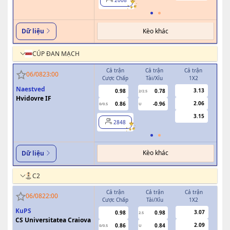
2008
Kèo khác
Dữ liệu
CÚP ĐAN MẠCH
Cả trận
Cả trận
Cả trận
Hi
06/08
23:00
Cược Chấp
Tài/Xỉu
1X2
Cượ
Naestved
3.13
0.98
0.78
2/2.5
Hvidovre IF
2.06
0.86
-0.96
0/0.5
U
0/0.5
3.15
2848
Kèo khác
Dữ liệu
C2
Cả trận
Cả trận
Cả trận
H
06/08
22:00
Cược Chấp
Tài/Xỉu
1X2
Cượ
KuPS
3.07
0.98
0.98
2.5
CS Universitatea Craiova
2.09
0.86
0.84
0/0.5
U
0/0.5