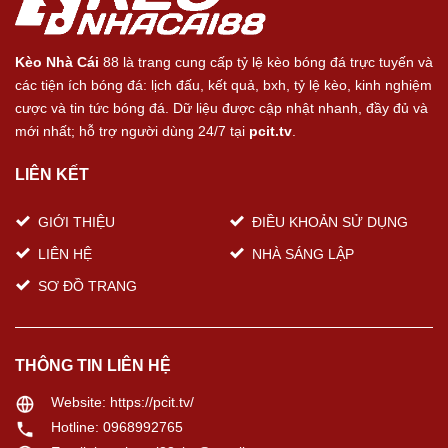
Cả trận
Cả trận
Cả trận
H
06/08
23:30
Cược Chấp
Tài/Xỉu
1X2
Cượ
CFR Cluj
2.67
-0.97
0.81
0
2/2.5
0
Tromso IL
Kèo Nhà Cái
88 là trang cung cấp tỷ lệ kèo bóng đá trực tuyến và
2.38
0.81
-0.99
U
các tiện ích bóng đá: lịch đấu, kết quả, bxh, tỷ lệ kèo, kinh nghiệm
3.05
cược và tin tức bóng đá. Dữ liệu được cập nhật nhanh, đầy đủ và
2376
mới nhất; hỗ trợ người dùng 24/7 tại
pcit.tv
.
Dữ liệu
LIÊN KẾT
GIỚI THIỆU
ĐIỀU KHOẢN SỬ DỤNG
LIÊN HỆ
NHÀ SÁNG LẬP
SƠ ĐỒ TRANG
THÔNG TIN LIÊN HỆ
Website:
https://pcit.tv/
Hotline: 0968992765