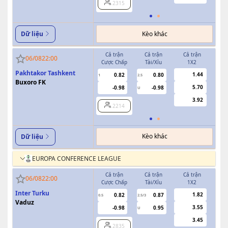
2315
Kèo khác
Dữ liệu
Cả trận
Cả trận
Cả trận
H
06/08
22:00
Cược Chấp
Tài/Xỉu
1X2
Cượ
Pakhtakor Tashkent
1.44
0.82
0.80
1
2.5
0.5
Buxoro FK
5.70
-0.98
-0.98
U
3.92
2214
Kèo khác
Dữ liệu
EUROPA CONFERENCE LEAGUE
Cả trận
Cả trận
Cả trận
H
06/08
22:00
Cược Chấp
Tài/Xỉu
1X2
Cượ
Inter Turku
1.82
0.82
0.87
0.5
2.5/3
0/0.5
Vaduz
3.55
-0.98
0.95
U
3.45
2835