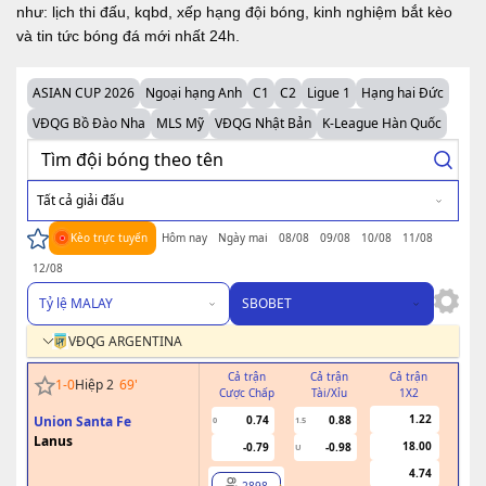
như: lịch thi đấu, kqbd, xếp hạng đội bóng, kinh nghiệm bắt kèo
và tin tức bóng đá mới nhất 24h.
ASIAN CUP 2026
Ngoại hạng Anh
C1
C2
Ligue 1
Hạng hai Đức
VĐQG Bồ Đào Nha
MLS Mỹ
VĐQG Nhật Bản
K-League Hàn Quốc
Tất cả giải đấu
Kèo trực tuyến
Hôm nay
Ngày mai
08/08
09/08
10/08
11/08
12/08
Tỷ lệ MALAY
SBOBET
VĐQG ARGENTINA
Cả trận
Cả trận
Cả trận
H
1
-
0
Hiệp 2
69
'
Cược Chấp
Tài/Xỉu
1X2
Cượ
1.22
Union Santa Fe
0.74
0.88
0
1.5
Lanus
18.00
-0.79
-0.98
U
4.74