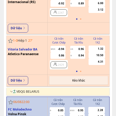
Internacional (RS)
6.00
-0.92
0.89
U
3.12
2247
Dữ liệu
Cả trận
Cả trận
Cả trận
H
1
-
0
Hiệp 1
27
'
Cược Chấp
Tài/Xỉu
1X2
Cượ
1.32
Vitoria Salvador BA
-0.94
0.96
0/0.5
2.5
0
Atletico Paranaense
10.50
0.86
0.94
U
4.31
2429
Kèo khác
Dữ liệu
VĐQG BELARUS
Cả trận
Cả trận
Cả trận
Hi
06/08
22:00
Cược Chấp
Tài/Xỉu
1X2
Cượ
FC Molodechno
2.28
0.85
0.95
0
3/3.5
Volna Pinsk