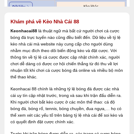
Kèo khác
Dữ liệu
Cả trận
Cả trận
Cả trận
H
07/08
19:00
Khám phá về Kèo Nhà Cái 88
Cược Chấp
Tài/Xỉu
1X2
Cượ
Bayern Munich
Keonhacai88
là thuật ngữ mà bất cứ người chơi cá cược
1.97
0.97
0.81
0.5
3/3.5
0/0.5
Aston Villa
bóng đá trực tuyến nào cũng đều biết đến. Dữ liệu về tỷ lệ
2.99
0.87
-0.99
U
kèo nhà cái mà website này cung cấp cho người dùng
3.59
2219
nhằm mục đích theo dõi biến động kèo và đặt cược. Với
thông tin về tỷ lệ cá cược được cập nhật chính xác, người
chơi dễ dàng có được cơ hội chiến thắng từ đó thu về lợi
Kèo khác
Dữ liệu
nhuận tốt khi chơi cá cược bóng đá online và nhiều bộ môn
thể thao khác.
NPL QUEENSLAND ÚC
Keonhacai 88 chính là những tỷ lệ bóng đá được các nhà
Cả trận
Cả trận
Cả trận
H
07/08
15:30
Cược Chấp
Tài/Xỉu
1X2
Cượ
cái uy tín cập nhật trước, trong và sau khi trận đấu diễn ra.
Queensland Lions FC
1.22
-0.94
0.94
Khi người chơi bắt kèo cược ở các môn thể thao: cá độ
2
3.5
0.5/1
Brisbane Roar FC Am
bóng đá, bóng rổ, tennis, bóng chuyền, đua ngựa,… họ có
7.90
0.78
0.88
U
thể xem xét các yếu tố trên bảng tỷ lệ nhà cái để soi kèo và
5.60
2499
có quyết định đặt cược chính xác.
Trước khi trận bóng được diễn ra, các trang cá cược bóng