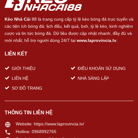
Kèo Nhà Cái
88 là trang cung cấp tỷ lệ kèo bóng đá trực tuyến và
các tiện ích bóng đá: lịch đấu, kết quả, bxh, tỷ lệ kèo, kinh nghiệm
cược và tin tức bóng đá. Dữ liệu được cập nhật nhanh, đầy đủ và
mới nhất; hỗ trợ người dùng 24/7 tại
www.laprovincia.tv
.
LIÊN KẾT
GIỚI THIỆU
ĐIỀU KHOẢN SỬ DỤNG
LIÊN HỆ
NHÀ SÁNG LẬP
SƠ ĐỒ TRANG
THÔNG TIN LIÊN HỆ
Website:
https://www.laprovincia.tv/
Hotline: 0968992765