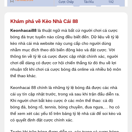
Cược Chấp
Tài/Xỉu
1X2
Cượ
Fakel Voronezh
3.07
0.92
1.00
2/2.5
0
FC Terek Groznyi
2.25
0.98
0.88
0/0.5
U
Khám phá về Kèo Nhà Cái 88
3.02
2332
Keonhacai88
là thuật ngữ mà bất cứ người chơi cá cược
bóng đá trực tuyến nào cũng đều biết đến. Dữ liệu về tỷ lệ
kèo nhà cái mà website này cung cấp cho người dùng
Dữ liệu
nhằm mục đích theo dõi biến động kèo và đặt cược. Với
thông tin về tỷ lệ cá cược được cập nhật chính xác, người
VĐQG LATVIA
chơi dễ dàng có được cơ hội chiến thắng từ đó thu về lợi
Cả trận
Cả trận
Cả trận
H
10/08
23:30
nhuận tốt khi chơi cá cược bóng đá online và nhiều bộ môn
Cược Chấp
Tài/Xỉu
1X2
Cượ
thể thao khác.
Rigas Futbola skola
1.10
-0.96
1.00
2.5
3.5
1
Grobina
11.00
0.78
0.80
U
Keonhacai 88 chính là những tỷ lệ bóng đá được các nhà
6.90
cái uy tín cập nhật trước, trong và sau khi trận đấu diễn ra.
2710
Khi người chơi bắt kèo cược ở các môn thể thao: cá độ
bóng đá, bóng rổ, tennis, bóng chuyền, đua ngựa,… họ có
thể xem xét các yếu tố trên bảng tỷ lệ nhà cái để soi kèo và
Kèo khác
Dữ liệu
có quyết định đặt cược chính xác.
Trước khi trận bóng được diễn ra, các trang cá cược bóng