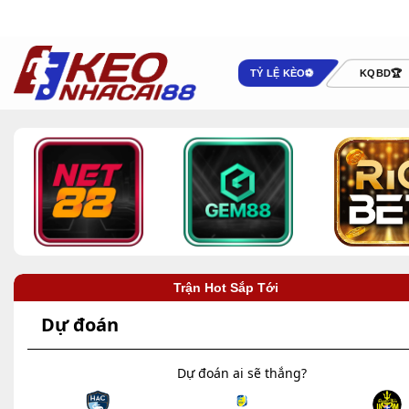
Bỏ
qua
nội
TỶ LỆ KÈO
KQBD
dung
Trận Hot Sắp Tới
Dự đoán
Dự đoán ai sẽ thắng?