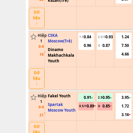
Kazan(Trẻ)
Dữ
liệu
Hiệp
CSKA
0.84
0.93
1.24
1.5
2.5/3
1
Moscow(Trẻ)
0.96
0.87
7.50
U
0-0
Dinamo
'
4.66
19
Makhachkala
Youth
Dữ
liệu
Hiệp
Fakel Youth
0.91
0.95
3.95
2.5
1
Spartak
0.89
0.85
1.72
0.5/1
U
0-0
Moscow Youth
'
3.16
21
Dữ
liệu