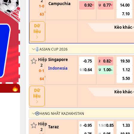
2
Campuchia
0.92
0.77
14.00
U
1-0
'
7.10
63
Dữ
Kèo khác
liệu
ASIAN CUP 2026
Hiệp
Singapore
-0.75
0.82
19.50
2
2
Indonesia
0.64
1.00
1.12
0.5
U
0-1
'
5.50
64
Dữ
Kèo khác
liệu
HẠNG NHẤT KAZAKHSTAN
Hiệp
-0.95
0.85
1.33
0
1.5/2
Taraz
2