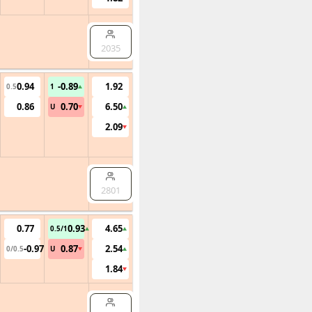
2035
0.94
-0.89
1.92
0.5
1
0.86
0.70
6.50
U
2.09
2801
0.77
0.93
4.65
0.5/1
-0.97
0.87
2.54
0/0.5
U
1.84