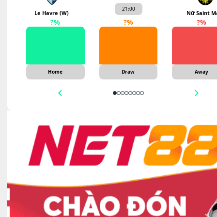
21:00
Le Havre (W)
Nữ Saint M
?
%
?
%
?
%
Home
Draw
Away