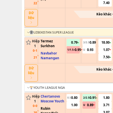
'
7.40
22
Dữ
Kèo khác
liệu
UZBEKISTAN SUPER LEAGUE
Hiệp
Termez
0.79
0.89
18.00
3/3.5
1
Surkhon
-0.95
0.93
1.07
1/1.5
U
0-1
Navbahor
'
7.50
21
Namangan
Dữ
Kèo khác
liệu
YOUTH LEAGUE NGA
Hiệp
Chertanovo
0.80
0.91
1.80
0.5
2/2.5
1
Moscow Youth
1.00
0.89
3.71
U
0-0
Rubin
'
3.07
20