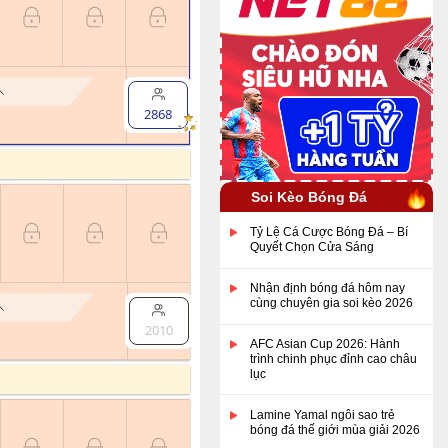
2868
Soi Kèo Bóng Đá
Tỷ Lệ Cá Cược Bóng Đá – Bí
Quyết Chọn Cửa Sáng
Nhận định bóng đá hôm nay
cùng chuyên gia soi kèo 2026
2010
AFC Asian Cup 2026: Hành
trình chinh phục đỉnh cao châu
lục
Lamine Yamal ngôi sao trẻ
bóng đá thế giới mùa giải 2026