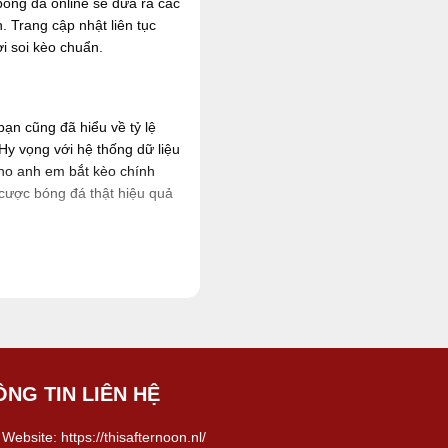
bóng đá online sẽ đưa ra các
. Trang cập nhật liên tục
i soi kèo chuẩn.
-0.96
0.77
2.42
0/0.5
1
0.80
-0.95
3.88
U
2.21
bạn cũng đã hiểu về tỷ lệ
 Hy vọng với hệ thống dữ liệu
 cho anh em bắt kèo chính
cược bóng đá thật hiệu quả
2438
0.81
0.99
2.18
0/0.5
1
-0.97
0.83
5.00
U
2.15
2525
ÔNG TIN LIÊN HỆ
Website:
https://thisafternoon.nl/