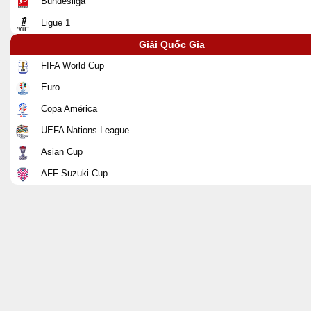
Bundesliga
Ligue 1
Giải Quốc Gia
FIFA World Cup
Euro
Copa América
UEFA Nations League
Asian Cup
AFF Suzuki Cup