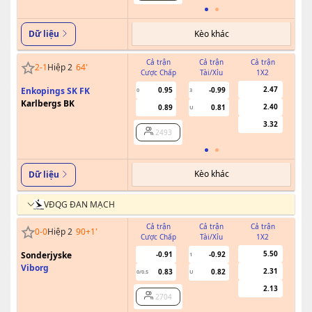
Kèo khác
Dữ liệu
Cả trận
Cả trận
Cả trận
H
2
-
1
Hiệp 2
64
'
Cược Chấp
Tài/Xỉu
1X2
Cượ
2.47
Enkopings SK FK
0.95
-0.99
0
3
Karlbergs BK
2.40
0.89
0.81
U
3.32
2493
Kèo khác
Dữ liệu
VĐQG ĐAN MẠCH
Cả trận
Cả trận
Cả trận
H
0
-
0
Hiệp 2
90+1
'
Cược Chấp
Tài/Xỉu
1X2
Cượ
5.50
Sonderjyske
-0.91
-0.92
1
Viborg
2.31
0.83
0.82
0/0.5
U
2.13
2704