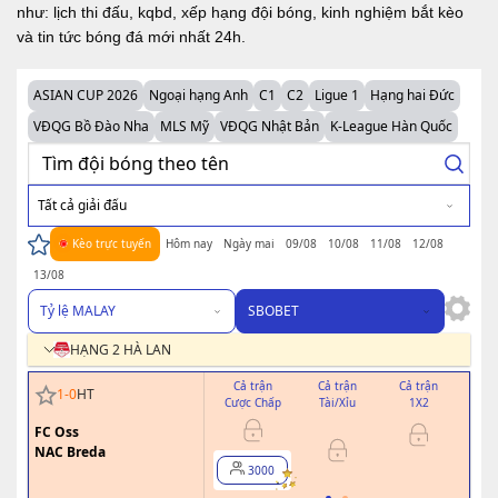
như: lịch thi đấu, kqbd, xếp hạng đội bóng, kinh nghiệm bắt kèo
và tin tức bóng đá mới nhất 24h.
ASIAN CUP 2026
Ngoại hạng Anh
C1
C2
Ligue 1
Hạng hai Đức
VĐQG Bồ Đào Nha
MLS Mỹ
VĐQG Nhật Bản
K-League Hàn Quốc
Tất cả giải đấu
Kèo trực tuyến
Hôm nay
Ngày mai
09/08
10/08
11/08
12/08
13/08
Tỷ lệ MALAY
SBOBET
HẠNG 2 HÀ LAN
Cả trận
Cả trận
Cả trận
H
1
-
0
HT
Cược Chấp
Tài/Xỉu
1X2
Cượ
FC Oss
NAC Breda
3000