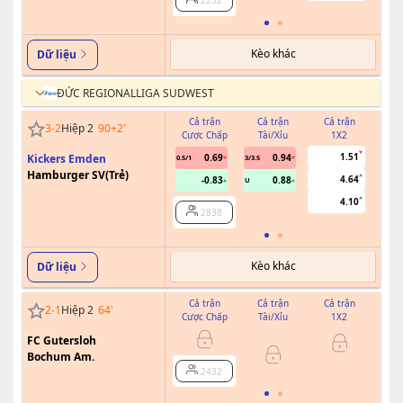
Kèo khác
Dữ liệu
ĐỨC REGIONALLIGA SUDWEST
Cả trận
Cả trận
Cả trận
H
3
-
2
Hiệp 2
90+2
'
Cược Chấp
Tài/Xỉu
1X2
Cượ
1.51
Kickers Emden
0.69
0.94
0.5/1
3/3.5
Hamburger SV(Trẻ)
4.64
-0.83
0.88
U
4.10
2838
Kèo khác
Dữ liệu
Cả trận
Cả trận
Cả trận
H
2
-
1
Hiệp 2
64
'
Cược Chấp
Tài/Xỉu
1X2
Cượ
FC Gutersloh
Bochum Am.
2432