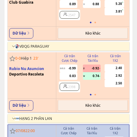
Club Guabira
5.20
0.89
0.88
U
3.81
2547
Kèo khác
Dữ liệu
VĐQG PARAGUAY
Cả trận
Cả trận
Cả trận
H
0
-
0
Hiệp 1
23
'
Cược Chấp
Tài/Xỉu
1X2
Cượ
2.40
Rubio Nu Asuncion
-0.99
-0.92
0/0.5
2
0
Deportivo Recoleta
2.92
0.83
0.74
U
2.50
2398
Kèo khác
Dữ liệu
HẠNG 2 PHẦN LAN
Cả trận
Cả trận
Cả trận
Hi
07/08
22:00
Cược Chấp
Tài/Xỉu
1X2
Cượ