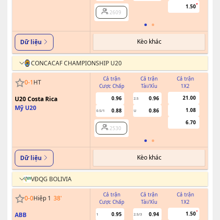
1.50
2609
Kèo khác
Dữ liệu
CONCACAF CHAMPIONSHIP U20
Cả trận
Cả trận
Cả trận
H
0
-
1
HT
Cược Chấp
Tài/Xỉu
1X2
Cượ
21.00
U20 Costa Rica
0.96
0.96
2.5
Mỹ U20
1.08
0.88
0.86
0.5/1
U
6.70
2530
Kèo khác
Dữ liệu
VĐQG BOLIVIA
Cả trận
Cả trận
Cả trận
H
0
-
0
Hiệp 1
38
'
Cược Chấp
Tài/Xỉu
1X2
Cượ
1.50
ABB
0.95
0.94
1
2.5/3
0/0.5