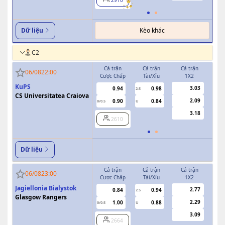
2910
Kèo khác
Dữ liệu
C2
Cả trận
Cả trận
Cả trận
H
06/08
22:00
Cược Chấp
Tài/Xỉu
1X2
Cượ
KuPS
3.03
0.94
0.98
2.5
CS Universitatea Craiova
2.09
0.90
0.84
0/0.5
U
0/0.5
3.18
2610
Dữ liệu
Cả trận
Cả trận
Cả trận
H
06/08
23:00
Cược Chấp
Tài/Xỉu
1X2
Cượ
Jagiellonia Bialystok
2.77
0.84
0.94
2.5
0
Glasgow Rangers
2.29
1.00
0.88
0/0.5
U
3.09
2664