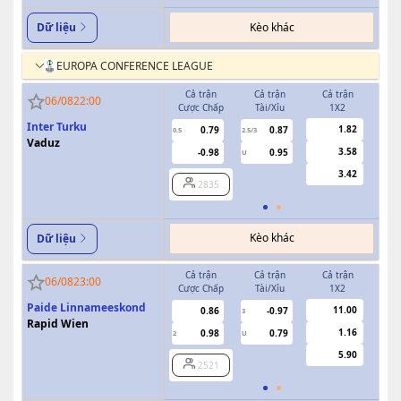
Kèo khác
Dữ liệu
EUROPA CONFERENCE LEAGUE
Cả trận
Cả trận
Cả trận
H
06/08
22:00
Cược Chấp
Tài/Xỉu
1X2
Cượ
Inter Turku
1.82
0.79
0.87
0.5
2.5/3
0/0.5
Vaduz
3.58
-0.98
0.95
U
3.42
2835
Kèo khác
Dữ liệu
Cả trận
Cả trận
Cả trận
H
06/08
23:00
Cược Chấp
Tài/Xỉu
1X2
Cượ
Paide Linnameeskond
11.00
0.86
-0.97
3
Rapid Wien
1.16
0.98
0.79
2
U
0.5/1
5.90
2521