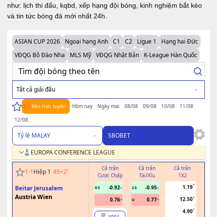
như: lịch thi đấu, kqbd, xếp hạng đội bóng, kinh nghiệm bắt kèo
và tin tức bóng đá mới nhất 24h.
ASIAN CUP 2026
Ngoại hạng Anh
C1
C2
Ligue 1
Hạng hai Đức
VĐQG Bồ Đào Nha
MLS Mỹ
VĐQG Nhật Bản
K-League Hàn Quốc
Tất cả giải đấu
Kèo trực tuyến
Hôm nay
Ngày mai
08/08
09/08
10/08
11/08
12/08
Tỷ lệ MALAY
SBOBET
EUROPA CONFERENCE LEAGUE
Cả trận
Cả trận
Cả trận
H
1
-
1
Hiệp 1
45+2
'
Cược Chấp
Tài/Xỉu
1X2
Cượ
1.19
Beitar Jerusalem
-0.92
-0.95
0.5
2.5
Austria Wien
12.50
0.76
0.77
U
4.90