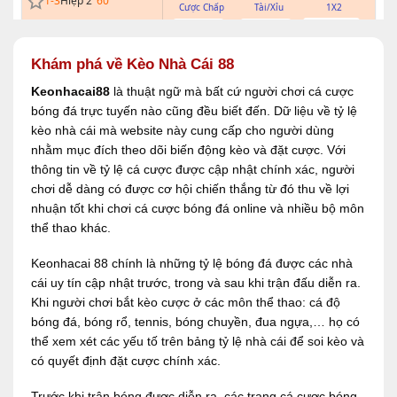
1
-
3
Hiệp 2
60
'
Cược Chấp
Tài/Xỉu
1X2
Cượ
12.00
FK Zalgiris Vilnius
0.86
-0.95
4/4.5
Hajduk Split
1.23
0.98
0.77
0/0.5
U
Khám phá về Kèo Nhà Cái 88
4.40
2086
Keonhacai88
là thuật ngữ mà bất cứ người chơi cá cược
bóng đá trực tuyến nào cũng đều biết đến. Dữ liệu về tỷ lệ
kèo nhà cái mà website này cung cấp cho người dùng
Kèo khác
Dữ liệu
nhằm mục đích theo dõi biến động kèo và đặt cược. Với
thông tin về tỷ lệ cá cược được cập nhật chính xác, người
Cả trận
Cả trận
Cả trận
H
0
-
0
Hiệp 2
60
'
Cược Chấp
Tài/Xỉu
1X2
Cượ
chơi dễ dàng có được cơ hội chiến thắng từ đó thu về lợi
nhuận tốt khi chơi cá cược bóng đá online và nhiều bộ môn
3.07
Rakow Czestochowa
0.97
-0.86
0
1/1.5
Hammarby
thể thao khác.
2.93
0.87
0.69
U
2.20
2092
Keonhacai 88 chính là những tỷ lệ bóng đá được các nhà
cái uy tín cập nhật trước, trong và sau khi trận đấu diễn ra.
Khi người chơi bắt kèo cược ở các môn thể thao: cá độ
Kèo khác
Dữ liệu
bóng đá, bóng rổ, tennis, bóng chuyền, đua ngựa,… họ có
thể xem xét các yếu tố trên bảng tỷ lệ nhà cái để soi kèo và
Cả trận
Cả trận
Cả trận
H
0
-
0
Hiệp 2
59
'
có quyết định đặt cược chính xác.
Cược Chấp
Tài/Xỉu
1X2
Cượ
4.26
FC Sheriff
0.80
-0.95
1.5
Trước khi trận bóng được diễn ra, các trang cá cược bóng