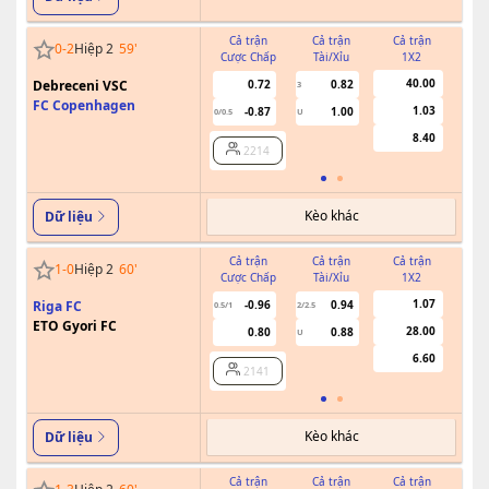
Cả trận
Cả trận
Cả trận
H
0
-
2
Hiệp 2
59
'
Cược Chấp
Tài/Xỉu
1X2
Cượ
40.00
Debreceni VSC
0.72
0.82
3
FC Copenhagen
1.03
-0.87
1.00
0/0.5
U
8.40
2214
Kèo khác
Dữ liệu
Cả trận
Cả trận
Cả trận
H
1
-
0
Hiệp 2
60
'
Cược Chấp
Tài/Xỉu
1X2
Cượ
1.07
Riga FC
-0.96
0.94
0.5/1
2/2.5
ETO Gyori FC
28.00
0.80
0.88
U
6.60
2141
Kèo khác
Dữ liệu
Cả trận
Cả trận
Cả trận
H