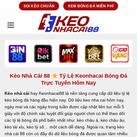
Bỏ
SOI KÈO CHUẨN
XEM BÓNG ĐÁ MIỄN PHÍ
qua
nội
dung
Kèo Nhà Cái 88
Tỷ Lệ Keonhacai Bóng Đá
Trực Tuyến Hôm Nay
Kèo nhà cái
hay Keonhacai88 là nền tảng cung cấp dữ liệu tỷ lệ
kèo bóng đá hàng đầu hiện nay. Dữ liệu keo nha cai hôm nay,
ngày mai và các ngày trong tuần được cập nhật liên tục mỗi 5
giây với độ chính xác tuyệt đối giúp người chơi có thể theo dõi
các tỷ lệ bóng đá phổ biến nhất như: kèo châu á, kèo châu âu,
kèo tài xỉu, kèo tỷ số… một cách dễ dàng. Ngoài ra, trang kèo
nhà cái 88 còn có đầy đủ dữ liệu bóng đá được quan tâm nhiều