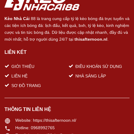
Slavia TU Kosice
0/0.5
Partizan Bardejov
2368
Kèo Nhà Cái
88 là trang cung cấp tỷ lệ kèo bóng đá trực tuyến và
các tiện ích bóng đá: lịch đấu, kết quả, bxh, tỷ lệ kèo, kinh nghiệm
cược và tin tức bóng đá. Dữ liệu được cập nhật nhanh, đầy đủ và
Kèo khác
Dữ liệu
mới nhất; hỗ trợ người dùng 24/7 tại
thisafternoon.nl
.
AUSTRALIA DARWIN PREMIER LEAGUE
LIÊN KẾT
Cả trận
Cả trận
Cả trận
H
1
-
5
HT
Cược Chấp
Tài/Xỉu
1X2
Cượ
GIỚI THIỆU
ĐIỀU KHOẢN SỬ DỤNG
Palmerston
LIÊN HỆ
NHÀ SÁNG LẬP
Darwin Hearts
2869
SƠ ĐỒ TRANG
Kèo khác
Dữ liệu
THÔNG TIN LIÊN HỆ
HẠNG 2 NHẬT BẢN
Website:
https://thisafternoon.nl/
Cả trận
Cả trận
Cả trận
H
0
-
0
Hiệp 1
28
'
Hotline: 0968992765
Cược Chấp
Tài/Xỉu
1X2
Cượ