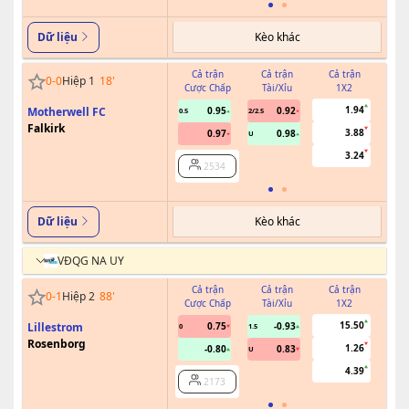
Kèo khác
Dữ liệu
Cả trận
Cả trận
Cả trận
H
0
-
0
Hiệp 1
18
'
Cược Chấp
Tài/Xỉu
1X2
Cượ
1.94
Motherwell FC
0.95
0.92
0.5
2/2.5
0/0.5
Falkirk
3.88
0.97
0.98
U
3.24
2534
Kèo khác
Dữ liệu
VĐQG NA UY
Cả trận
Cả trận
Cả trận
H
0
-
1
Hiệp 2
88
'
Cược Chấp
Tài/Xỉu
1X2
Cượ
15.50
Lillestrom
0.75
-0.93
0
1.5
Rosenborg
1.26
-0.80
0.83
U
4.39
2173