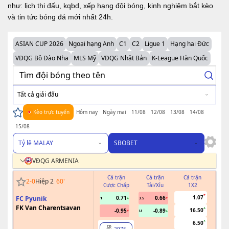
như: lịch thi đấu, kqbd, xếp hạng đội bóng, kinh nghiệm bắt kèo
và tin tức bóng đá mới nhất 24h.
ASIAN CUP 2026
Ngoại hạng Anh
C1
C2
Ligue 1
Hạng hai Đức
VĐQG Bồ Đào Nha
MLS Mỹ
VĐQG Nhật Bản
K-League Hàn Quốc
Tất cả giải đấu
Kèo trực tuyến
Hôm nay
Ngày mai
11/08
12/08
13/08
14/08
15/08
Tỷ lệ MALAY
SBOBET
VĐQG ARMENIA
Cả trận
Cả trận
Cả trận
H
2
-
0
Hiệp 2
60
'
Cược Chấp
Tài/Xỉu
1X2
Cượ
1.07
FC Pyunik
0.71
0.66
1
3.5
FK Van Charentsavan
16.50
-0.95
-0.89
U
6.50