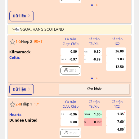
Dữ liệu
NGOẠI HẠNG SCOTLAND
Cả trận
Cả trận
Cả trận
H
1
-
5
Hiệp 2
90+1
'
Cược Chấp
Tài/Xỉu
1X2
Cượ
36.00
Kilmarnock
0.89
0.80
6.5
Celtic
1.03
-0.97
-0.89
0/0.5
U
12.50
2815
Kèo khác
Dữ liệu
Cả trận
Cả trận
Cả trận
H
2
-
0
Hiệp 1
17
'
Cược Chấp
Tài/Xỉu
1X2
Cượ
1.35
Hearts
-0.96
1.00
0.5
3.5/4
Dundee United
7.60
0.88
0.90
U
4.80
2129