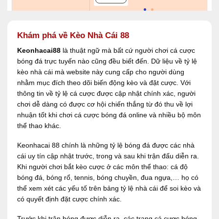
Kèo khác
Dữ liệu
Khám phá về Kèo Nhà Cái 88
VĐQG UKRAINE
Keonhacai88
là thuật ngữ mà bất cứ người chơi cá cược
bóng đá trực tuyến nào cũng đều biết đến. Dữ liệu về tỷ lệ
Cả trận
Cả trận
Cả trận
H
0
-
2
Hiệp 2
86
'
Cược Chấp
Tài/Xỉu
1X2
Cượ
kèo nhà cái mà website này cung cấp cho người dùng
nhằm mục đích theo dõi biến động kèo và đặt cược. Với
7.70
FK Epitsentr Dunayivtsi
0.95
0.95
2.5/3
FC Shakhtar Donetsk
thông tin về tỷ lệ cá cược được cập nhật chính xác, người
1.27
0.93
0.91
1.5
U
chơi dễ dàng có được cơ hội chiến thắng từ đó thu về lợi
4.78
2544
nhuận tốt khi chơi cá cược bóng đá online và nhiều bộ môn
thể thao khác.
Kèo khác
Dữ liệu
Keonhacai 88 chính là những tỷ lệ bóng đá được các nhà
cái uy tín cập nhật trước, trong và sau khi trận đấu diễn ra.
HẠNG 2 SÉC
Khi người chơi bắt kèo cược ở các môn thể thao: cá độ
bóng đá, bóng rổ, tennis, bóng chuyền, đua ngựa,… họ có
Cả trận
Cả trận
Cả trận
H
0
-
2
Hiệp 2
89
'
Cược Chấp
Tài/Xỉu
1X2
Cượ
thể xem xét các yếu tố trên bảng tỷ lệ nhà cái để soi kèo và
50.00
Banik Ostrava B
0.59
-0.49
có quyết định đặt cược chính xác.
0
2.5
FK MAS Taborsko
1.01
-0.67
0.48
U
Trước khi trận bóng được diễn ra, các trang cá cược bóng