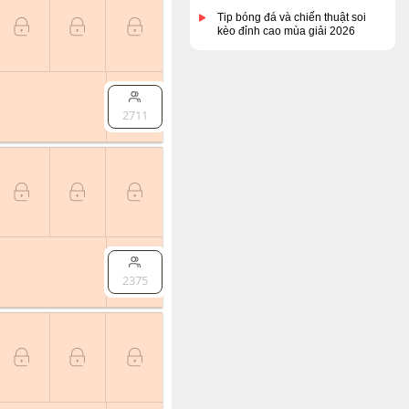
Tip bóng đá và chiến thuật soi
kèo đỉnh cao mùa giải 2026
2711
2375