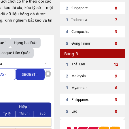
gười chơi có thể theo dõi các
16:30
, kèo tài xỉu, kèo tỷ số… một
2
8
Singapore
ekapin FC (W)
Ayeyawady Utd (W)
?
%
?
%
?
%
y đủ dữ liệu bóng đá được
3
7
Indonesia
g, kinh nghiệm bắt kèo và tin
4
3
Campuchia
ue 1
Hạng hai Đức
Away
Home
5
Draw
0
Đông Timor
League Hàn Quốc
Bảng
B
ấu
1
12
Thái Lan
LAY
SBOBET
2
9
Malaysia
3
6
Myanmar
4
3
Philippines
Hiệp 1
5
0
Lào
Tỷ lệ
Tài xỉu
1x2