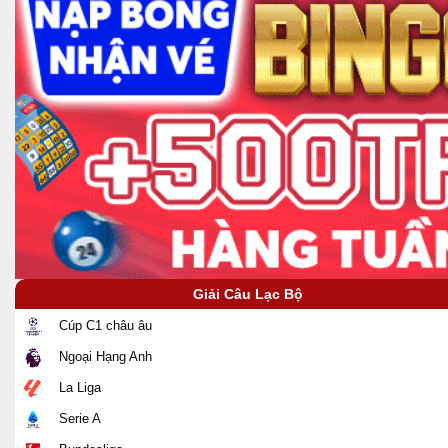
Giải Câu Lạc Bộ
Cúp C1 châu âu
Ngoại Hạng Anh
La Liga
Serie A