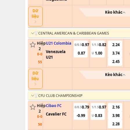
Dữ
Kèo khác
liệu
CENTRAL AMERICAN & CARIBBEAN GAMES
Hiệp
U21 Colombia
0.97
0.82
2.24
0/0.5
1/1.5
2
Venezuela
0.87
1.00
3.74
U
0-0
U21
'
2.45
55
Dữ
Kèo khác
liệu
CFU CLUB CHAMPIONSHIP
Hiệp
Cibao FC
0.79
0.97
2.16
0/0.5
1/1.5
2
Cavalier FC
-0.99
0.83
3.98
U
0-0
'
2.28
50