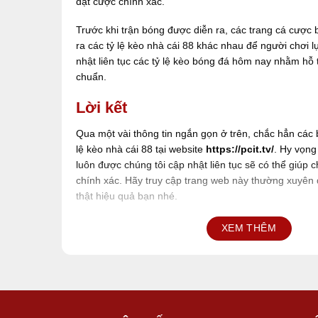
đặt cược chính xác.
Kèo khác
liệu
Trước khi trận bóng được diễn ra, các trang cá cược 
ra các tỷ lệ kèo nhà cái 88 khác nhau để người chơi 
VĐQG ARGENTINA
nhật liên tục các tỷ lệ kèo bóng đá hôm nay nhằm hỗ 
chuẩn.
HT
Tigre
0-0
Belgrano
Lời kết
Dữ
Kèo khác
Qua một vài thông tin ngắn gọn ở trên, chắc hẳn các 
liệu
lệ kèo nhà cái 88 tại website
https://pcit.tv/
. Hy vọng
luôn được chúng tôi cập nhật liên tục sẽ có thể giúp
chính xác. Hãy truy cập trang web này thường xuyên
CÚP BRAZIL
thật hiệu quả bạn nhé.
Hiệp
Fluminense
-0.87
0.98
2.57
0/0.5
1.5/2
1
(RJ)
XEM THÊM
0.78
0.90
2.95
U
0-1
Vasco Gama
'
2.68
44
Dữ
liệu