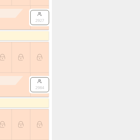
2927
2984