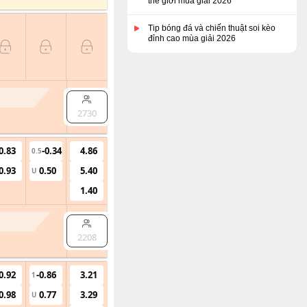
thế giới mùa giải 2026
Tip bóng đá và chiến thuật soi kèo
đỉnh cao mùa giải 2026
2730
0.83
-0.34
5.00
0.5
0.93
0.50
5.50
U
1.38
2208
0.92
-0.81
3.22
1
0.98
0.74
3.31
U