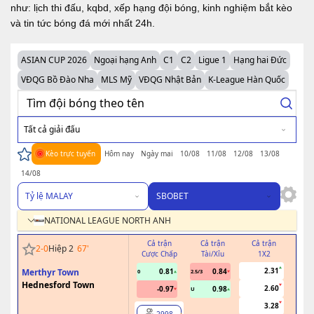
như: lịch thi đấu, kqbd, xếp hạng đội bóng, kinh nghiệm bắt kèo
và tin tức bóng đá mới nhất 24h.
ASIAN CUP 2026
Ngoại hạng Anh
C1
C2
Ligue 1
Hạng hai Đức
VĐQG Bồ Đào Nha
MLS Mỹ
VĐQG Nhật Bản
K-League Hàn Quốc
Tất cả giải đấu
Kèo trực tuyến
Hôm nay
Ngày mai
10/08
11/08
12/08
13/08
14/08
Tỷ lệ MALAY
SBOBET
NATIONAL LEAGUE NORTH ANH
Cả trận
Cả trận
Cả trận
H
2
-
0
Hiệp 2
67
'
Cược Chấp
Tài/Xỉu
1X2
Cượ
2.31
Merthyr Town
0.81
0.84
0
2.5/3
Hednesford Town
2.60
-0.97
0.98
U
3.28