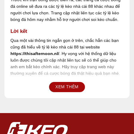
Cả trận
Cả trận
Cả trận
H
đá online sẽ đưa ra các tỷ lệ kèo nhà cái 88 khác nhau để
3
-
1
Hiệp 2
90+4
'
Cược Chấp
Tài/Xỉu
1X2
Cượ
người chơi lựa chọn. Trang cập nhật liên tục các tỷ lệ kèo
1.28
Puszcza Niepolomice
0.84
0.92
0
3.5/4
bóng đá hôm nay nhằm hỗ trợ người chơi soi kèo chuẩn.
Odra Opole
13.50
-0.94
0.96
U
Lời kết
4.00
2139
Qua một vài thông tin ngắn gọn ở trên, chắc hẳn các bạn
cũng đã hiểu về tỷ lệ kèo nhà cái 88 tại website
Kèo khác
Dữ liệu
https://thisafternoon.nl/
. Hy vọng với hệ thống dữ liệu
luôn được chúng tôi cập nhật liên tục sẽ có thể giúp cho
Cả trận
Cả trận
Cả trận
H
anh em bắt kèo chính xác. Hãy truy cập trang web này
1
-
1
Hiệp 2
90+7
'
Cược Chấp
Tài/Xỉu
1X2
Cượ
thường xuyên để cá cược bóng đá thật hiệu quả bạn nhé.
Stal Mielec
Stal Rzeszow
XEM THÊM
2059
Kèo khác
Dữ liệu
CÚP LIÊN ĐOÀN ANH
Cả trận
Cả trận
Cả trận
H
0
-
0
Hiệp 2
68
'
Cược Chấp
Tài/Xỉu
1X2
Cượ