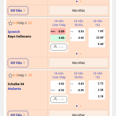
Kèo khác
Dữ liệu
Cả trận
Cả trận
Cả trận
H
3
-
0
Hiệp 2
62
'
Cược Chấp
Tài/Xỉu
1X2
Cượ
1.05
Ipswich
-0.89
0.93
0/0.5
4.5
Rayo Vallecano
23.00
0.80
0.95
U
9.40
2646
Kèo khác
Dữ liệu
Cả trận
Cả trận
Cả trận
H
0
-
0
Hiệp 1
25
'
Cược Chấp
Tài/Xỉu
1X2
Cượ
2.72
Schalke 04
0.82
0.83
2.5
Atalanta
2.38
-0.92
-0.95
0/0.5
U
3.18
2149
Kèo khác
Dữ liệu