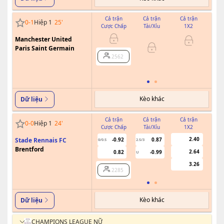
Cả trận
Cả trận
Cả trận
H
0
-
1
Hiệp 1
25
'
Cược Chấp
Tài/Xỉu
1X2
Cượ
Manchester United
0/0.5
Paris Saint Germain
2562
Kèo khác
Dữ liệu
Cả trận
Cả trận
Cả trận
H
0
-
0
Hiệp 1
24
'
Cược Chấp
Tài/Xỉu
1X2
Cượ
2.40
Stade Rennais FC
-0.92
0.87
0/0.5
2.5/3
Brentford
2.64
0.82
-0.99
U
3.26
2285
Kèo khác
Dữ liệu
CHAMPIONS LEAGUE NỮ