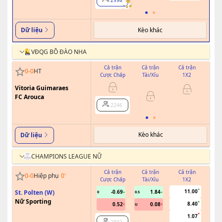
2998
Kèo khác
Dữ liệu
VĐQG BỒ ĐÀO NHA
Cả trận
Cả trận
Cả trận
H
0
-
0
HT
Cược Chấp
Tài/Xỉu
1X2
Cượ
Vitoria Guimaraes
FC Arouca
2246
Kèo khác
Dữ liệu
CHAMPIONS LEAGUE NỮ
Cả trận
Cả trận
Cả trận
H
0
-
0
Hiệp phụ
0
'
Cược Chấp
Tài/Xỉu
1X2
Cượ
11.00
St. Polten (W)
-0.69
1.84
0
0.5
Nữ Sporting
8.40
0.52
0.08
U
1.07
2892