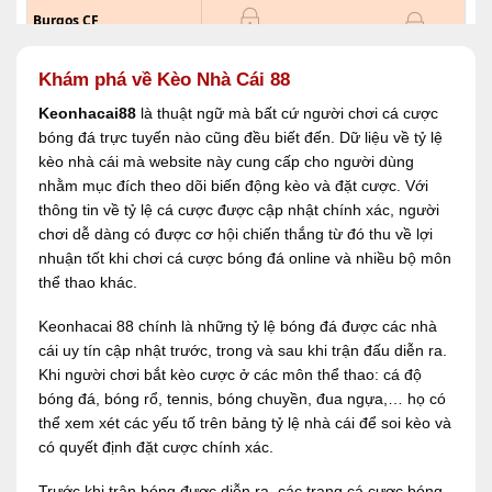
Burgos CF
Cultural Leonesa
2716
Khám phá về Kèo Nhà Cái 88
Keonhacai88
là thuật ngữ mà bất cứ người chơi cá cược
Kèo khác
Dữ liệu
bóng đá trực tuyến nào cũng đều biết đến. Dữ liệu về tỷ lệ
kèo nhà cái mà website này cung cấp cho người dùng
Cả trận
Cả trận
Cả trận
H
0
-
1
HT
nhằm mục đích theo dõi biến động kèo và đặt cược. Với
Cược Chấp
Tài/Xỉu
1X2
Cượ
thông tin về tỷ lệ cá cược được cập nhật chính xác, người
14.50
Marino Luanco
-0.89
-0.89
2/2.5
chơi dễ dàng có được cơ hội chiến thắng từ đó thu về lợi
SD Ponferradina
1.15
0.74
0.72
0/0.5
U
nhuận tốt khi chơi cá cược bóng đá online và nhiều bộ môn
5.30
2860
thể thao khác.
Keonhacai 88 chính là những tỷ lệ bóng đá được các nhà
Kèo khác
Dữ liệu
cái uy tín cập nhật trước, trong và sau khi trận đấu diễn ra.
Khi người chơi bắt kèo cược ở các môn thể thao: cá độ
Cả trận
Cả trận
Cả trận
H
0
-
0
HT
bóng đá, bóng rổ, tennis, bóng chuyền, đua ngựa,… họ có
Cược Chấp
Tài/Xỉu
1X2
Cượ
thể xem xét các yếu tố trên bảng tỷ lệ nhà cái để soi kèo và
Valladolid B
có quyết định đặt cược chính xác.
Real Madrid C
2495
Trước khi trận bóng được diễn ra, các trang cá cược bóng