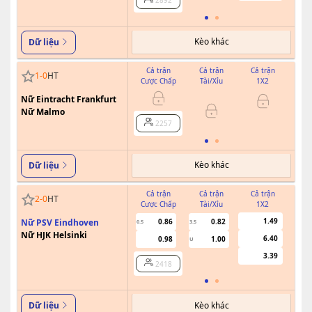
Kèo khác
Dữ liệu
Cả trận
Cả trận
Cả trận
H
1
-
0
HT
Cược Chấp
Tài/Xỉu
1X2
Cượ
Nữ Eintracht Frankfurt
Nữ Malmo
2257
Kèo khác
Dữ liệu
Cả trận
Cả trận
Cả trận
H
2
-
0
HT
Cược Chấp
Tài/Xỉu
1X2
Cượ
1.49
Nữ PSV Eindhoven
0.86
0.82
0.5
3.5
Nữ HJK Helsinki
6.40
0.98
1.00
U
3.39
2418
Kèo khác
Dữ liệu