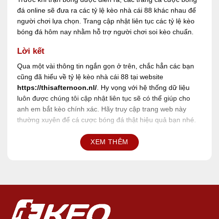
đá online sẽ đưa ra các tỷ lệ kèo nhà cái 88 khác nhau để
người chơi lựa chọn. Trang cập nhật liên tục các tỷ lệ kèo
Dữ liệu
bóng đá hôm nay nhằm hỗ trợ người chơi soi kèo chuẩn.
Cả trận
Cả trận
Cả trận
H
2
-
0
HT
Cược Chấp
Tài/Xỉu
1X2
Cượ
Lời kết
1.04
APOEL Nicosia
0.87
-0.95
0/0.5
3.5/4
Qua một vài thông tin ngắn gọn ở trên, chắc hẳn các bạn
AE Kifisias
25.00
0.97
0.77
U
cũng đã hiểu về tỷ lệ kèo nhà cái 88 tại website
8.20
https://thisafternoon.nl/
. Hy vọng với hệ thống dữ liệu
2903
luôn được chúng tôi cập nhật liên tục sẽ có thể giúp cho
anh em bắt kèo chính xác. Hãy truy cập trang web này
thường xuyên để cá cược bóng đá thật hiệu quả bạn nhé.
Kèo khác
Dữ liệu
Cả trận
Cả trận
Cả trận
H
XEM THÊM
1
-
0
HT
Cược Chấp
Tài/Xỉu
1X2
Cượ
1.06
AEK Athens
0.77
1.00
0.5/1
2.5
Kallithea
28.00
0.93
0.70
U
5.80
2936
Dữ liệu