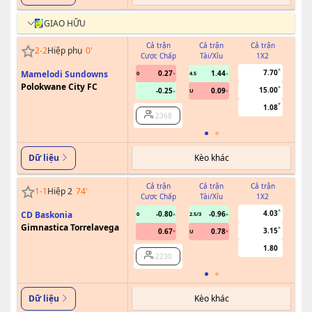
GIAO HỮU
Cả trận
Cả trận
Cả trận
H
2
-
2
Hiệp phụ
0
'
Cược Chấp
Tài/Xỉu
1X2
Cượ
7.70
Mamelodi Sundowns
0.27
1.44
0
4.5
Polokwane City FC
15.00
-0.25
0.09
U
1.08
2368
Kèo khác
Dữ liệu
Cả trận
Cả trận
Cả trận
H
1
-
1
Hiệp 2
74
'
Cược Chấp
Tài/Xỉu
1X2
Cượ
4.03
CD Baskonia
-0.80
-0.96
0
2.5/3
Gimnastica Torrelavega
3.15
0.67
0.78
U
1.80
2230
Kèo khác
Dữ liệu