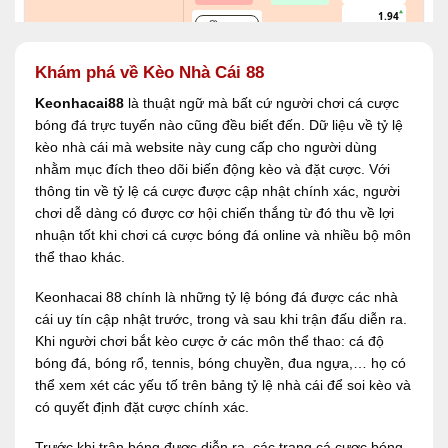
1.94
2735
Khám phá về Kèo Nhà Cái 88
Kèo khác
Dữ liệu
Keonhacai88
là thuật ngữ mà bất cứ người chơi cá cược
bóng đá trực tuyến nào cũng đều biết đến. Dữ liệu về tỷ lệ
VĐQG COSTA RICA
kèo nhà cái mà website này cung cấp cho người dùng
Cả trận
Cả trận
Cả trận
H
nhằm mục đích theo dõi biến động kèo và đặt cược. Với
0
-
0
Hiệp 1
45+1
'
Cược Chấp
Tài/Xỉu
1X2
Cượ
thông tin về tỷ lệ cá cược được cập nhật chính xác, người
2.53
Cartagines Deportiva SA
-0.77
0.94
0/0.5
1/1.5
0
chơi dễ dàng có được cơ hội chiến thắng từ đó thu về lợi
Sporting San Jose
3.38
0.65
0.88
U
nhuận tốt khi chơi cá cược bóng đá online và nhiều bộ môn
2.32
thể thao khác.
2770
Keonhacai 88 chính là những tỷ lệ bóng đá được các nhà
cái uy tín cập nhật trước, trong và sau khi trận đấu diễn ra.
Kèo khác
Dữ liệu
Khi người chơi bắt kèo cược ở các môn thể thao: cá độ
bóng đá, bóng rổ, tennis, bóng chuyền, đua ngựa,… họ có
VĐQG GUATEMALA
thể xem xét các yếu tố trên bảng tỷ lệ nhà cái để soi kèo và
Cả trận
Cả trận
Cả trận
H
0
-
0
Hiệp 1
39
'
có quyết định đặt cược chính xác.
Cược Chấp
Tài/Xỉu
1X2
Cượ
2.21
CD Malacateco
0.85
0.75
0/0.5
1
0
Trước khi trận bóng được diễn ra, các trang cá cược bóng