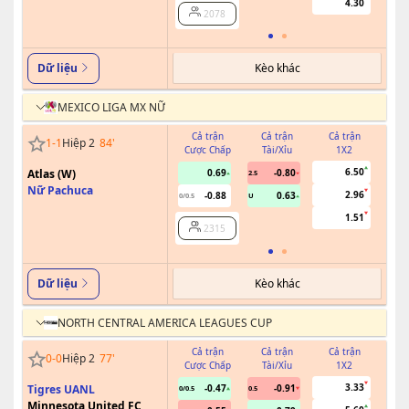
4.30
2078
Kèo khác
Dữ liệu
MEXICO LIGA MX NỮ
Cả trận
Cả trận
Cả trận
H
1
-
1
Hiệp 2
84
'
Cược Chấp
Tài/Xỉu
1X2
Cượ
6.50
Atlas (W)
0.69
-0.80
2.5
Nữ Pachuca
2.96
-0.88
0.63
0/0.5
U
1.51
2315
Kèo khác
Dữ liệu
NORTH CENTRAL AMERICA LEAGUES CUP
Cả trận
Cả trận
Cả trận
H
0
-
0
Hiệp 2
77
'
Cược Chấp
Tài/Xỉu
1X2
Cượ
3.33
Tigres UANL
-0.47
-0.91
0/0.5
0.5
Minnesota United FC