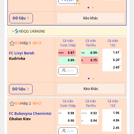
2991
Kèo khác
Dữ liệu
VĐQG UKRAINE
Cả trận
Cả trận
Cả trận
H
0
-
0
Hiệp 1
45+3
'
Cược Chấp
Tài/Xỉu
1X2
Cượ
1.61
FC Livyi Bereh
0.87
-0.99
0.5/1
1.5
Kudrivka
6.20
0.89
0.75
U
2.69
2517
Kèo khác
Dữ liệu
Cả trận
Cả trận
Cả trận
H
0
-
0
Hiệp 2
90+2
'
Cược Chấp
Tài/Xỉu
1X2
Cượ
1.96
FC Bukovyna Chernivtsi
0.98
0.92
0.5
1/1.5
Obolon Kiev
4.86
0.90
0.94
U
2.45
2690