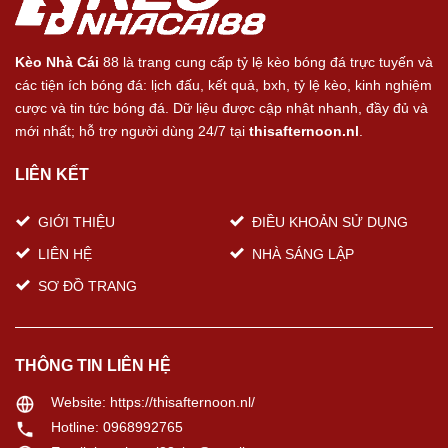
3.03
2712
Kèo Nhà Cái
88 là trang cung cấp tỷ lệ kèo bóng đá trực tuyến và
Kèo khác
Dữ liệu
các tiện ích bóng đá: lịch đấu, kết quả, bxh, tỷ lệ kèo, kinh nghiệm
cược và tin tức bóng đá. Dữ liệu được cập nhật nhanh, đầy đủ và
Cả trận
Cả trận
Cả trận
H
0
-
3
Hiệp 2
90+4
'
mới nhất; hỗ trợ người dùng 24/7 tại
thisafternoon.nl
.
Cược Chấp
Tài/Xỉu
1X2
Cượ
9.60
Galanta
1.00
0.87
2.5
LIÊN KẾT
FC Artmedia Petrzalka
1.23
0.80
0.93
0/0.5
U
4.23
2964
GIỚI THIỆU
ĐIỀU KHOẢN SỬ DỤNG
LIÊN HỆ
NHÀ SÁNG LẬP
Kèo khác
Dữ liệu
SƠ ĐỒ TRANG
Cả trận
Cả trận
Cả trận
H
1
-
1
Hiệp 2
90+3
'
Cược Chấp
Tài/Xỉu
1X2
Cượ
10.50
Banik Lehota Pod
0.91
0.96
2.5
THÔNG TIN LIÊN HỆ
Vtacnikom
OFK Malzenice
1.24
0.79
0.74
0/0.5
U
Website:
https://thisafternoon.nl/
4.01
2536
Hotline: 0968992765