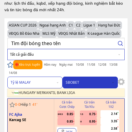
như: lịch thi đấu, kqbd, xếp hạng đội bóng, kinh nghiệm bắt kèo
và tin tức bóng đá mới nhất 24h.
ASIAN CUP 2026
Ngoại hạng Anh
C1
C2
Ligue 1
Hạng hai Đức
VĐQG Bồ Đào Nha
MLS Mỹ
VĐQG Nhật Bản
K-League Hàn Quốc
Tất cả giải đấu
Kèo trực tuyến
Hôm nay
Ngày mai
10/08
11/08
12/08
13/08
14/08
Tỷ lệ MALAY
SBOBET
HUNGARY MERKANTIL BANK LIGA
Cả trận
Cả trận
Cả trận
H
0
-
0
Hiệp 1
41
'
Cược Chấp
Tài/Xỉu
1X2
Cượ
2.14
FC Ajka
0.85
0.75
0/0.5
1.5
Karcag SE
3.35
0.85
0.95
U
2.58