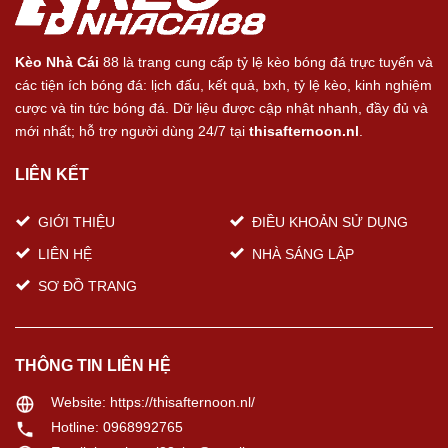
9.40
Utsiktens BK
0.74
-0.97
2.5
Hassleholms IF
1.34
-0.89
0.79
0/0.5
U
Kèo Nhà Cái
88 là trang cung cấp tỷ lệ kèo bóng đá trực tuyến và
3.73
2193
các tiện ích bóng đá: lịch đấu, kết quả, bxh, tỷ lệ kèo, kinh nghiệm
cược và tin tức bóng đá. Dữ liệu được cập nhật nhanh, đầy đủ và
mới nhất; hỗ trợ người dùng 24/7 tại
thisafternoon.nl
.
Kèo khác
Dữ liệu
LIÊN KẾT
HẠNG 2 PHẦN LAN
Cả trận
Cả trận
Cả trận
H
0
-
0
Hiệp 2
68
'
GIỚI THIỆU
ĐIỀU KHOẢN SỬ DỤNG
Cược Chấp
Tài/Xỉu
1X2
Cượ
3.42
KaPa Helsinki
0.93
0.85
1.5
LIÊN HỆ
NHÀ SÁNG LẬP
Ekenas IF
2.33
0.97
-0.97
0/0.5
U
SƠ ĐỒ TRANG
2.63
2121
THÔNG TIN LIÊN HỆ
Kèo khác
Dữ liệu
Website:
https://thisafternoon.nl/
Cả trận
Cả trận
Cả trận
H
0
-
2
Hiệp 2
69
'
Hotline: 0968992765
Cược Chấp
Tài/Xỉu
1X2
Cượ