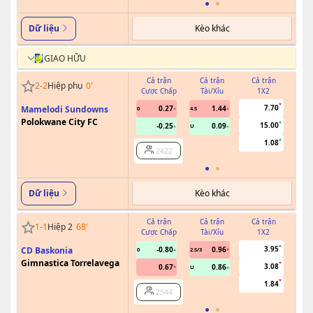
Kèo khác
Dữ liệu
GIAO HỮU
Cả trận
Cả trận
Cả trận
H
2
-
2
Hiệp phụ
0
'
Cược Chấp
Tài/Xỉu
1X2
Cượ
7.70
Mamelodi Sundowns
0.27
1.44
0
4.5
Polokwane City FC
15.00
-0.25
0.09
U
1.08
2422
Kèo khác
Dữ liệu
Cả trận
Cả trận
Cả trận
H
1
-
1
Hiệp 2
68
'
Cược Chấp
Tài/Xỉu
1X2
Cượ
3.95
CD Baskonia
-0.80
0.96
0
2.5/3
Gimnastica Torrelavega
3.08
0.67
0.86
U
1.84
2544