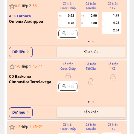
Cả trận
Cả trận
Cả trận
H
0
-
0
Hiệp 2
56
'
Cược Chấp
Tài/Xỉu
1X2
Cượ
1.92
AEK Larnaca
0.92
0.90
0.5
1.5
Omonia Aradippou
4.23
0.78
0.80
U
2.54
2012
Kèo khác
Dữ liệu
Cả trận
Cả trận
Cả trận
H
1
-
0
Hiệp 1
45+1
'
Cược Chấp
Tài/Xỉu
1X2
Cượ
CD Baskonia
0
Gimnastica Torrelavega
2343
Kèo khác
Dữ liệu
Cả trận
Cả trận
Cả trận
H
1
-
2
Hiệp 1
45+2
'
Cược Chấp
Tài/Xỉu
1X2
Cượ