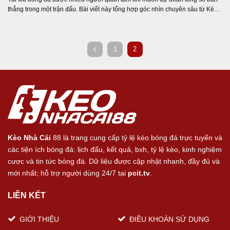
thắng trong một trận đấu. Bài viết này tổng hợp góc nhìn chuyên sâu từ Kèo
nhà cái. Những thông tin dưới đây giúp bạn đọc hiểu bản chất kèo và cách
phân tích
1
2
Kèo Nhà Cái
88 là trang cung cấp tỷ lệ kèo bóng đá trực tuyến và
các tiện ích bóng đá: lịch đấu, kết quả, bxh, tỷ lệ kèo, kinh nghiệm
cược và tin tức bóng đá. Dữ liệu được cập nhật nhanh, đầy đủ và
mới nhất; hỗ trợ người dùng 24/7 tại
pcit.tv
.
LIÊN KẾT
GIỚI THIỆU
ĐIỀU KHOẢN SỬ DỤNG