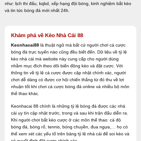
như: lịch thi đấu, kqbd, xếp hạng đội bóng, kinh nghiệm bắt kèo
và tin tức bóng đá mới nhất 24h.
Khám phá về Kèo Nhà Cái 88
Keonhacai88
là thuật ngữ mà bất cứ người chơi cá cược
bóng đá trực tuyến nào cũng đều biết đến. Dữ liệu về tỷ lệ
kèo nhà cái mà website này cung cấp cho người dùng
nhằm mục đích theo dõi biến động kèo và đặt cược. Với
thông tin về tỷ lệ cá cược được cập nhật chính xác, người
chơi dễ dàng có được cơ hội chiến thắng từ đó thu về lợi
nhuận tốt khi chơi cá cược bóng đá online và nhiều bộ môn
thể thao khác.
Keonhacai 88 chính là những tỷ lệ bóng đá được các nhà
cái uy tín cập nhật trước, trong và sau khi trận đấu diễn ra.
Khi người chơi bắt kèo cược ở các môn thể thao: cá độ
bóng đá, bóng rổ, tennis, bóng chuyền, đua ngựa,… họ có
thể xem xét các yếu tố trên bảng tỷ lệ nhà cái để soi kèo và
có quyết định đặt cược chính xác.