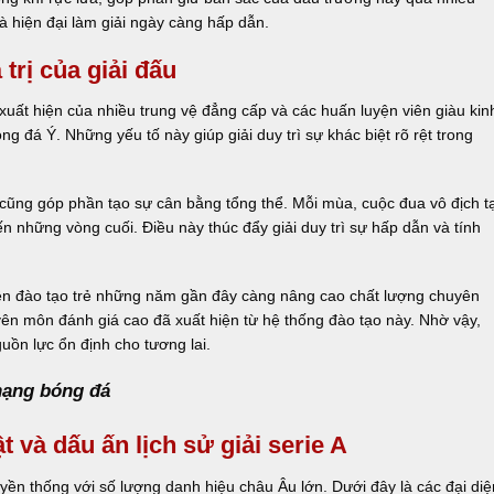
à hiện đại làm giải ngày càng hấp dẫn.
 trị của giải đấu
uất hiện của nhiều trung vệ đẳng cấp và các huấn luyện viên giàu kin
g đá Ý. Những yếu tố này giúp giải duy trì sự khác biệt rõ rệt trong
cũng góp phần tạo sự cân bằng tổng thể. Mỗi mùa, cuộc đua vô địch tạ
n những vòng cuối. Điều này thúc đẩy giải duy trì sự hấp dẫn và tính
ện đào tạo trẻ những năm gần đây càng nâng cao chất lượng chuyên
yên môn đánh giá cao đã xuất hiện từ hệ thống đào tạo này. Nhờ vậy,
guồn lực ổn định cho tương lai.
hạng bóng đá
 và dấu ấn lịch sử giải serie A
uyền thống với số lượng danh hiệu châu Âu lớn. Dưới đây là các đại diệ