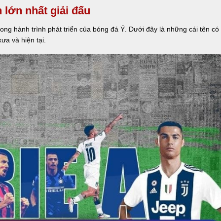
 lớn nhất giải đấu
ong hành trình phát triển của bóng đá Ý. Dưới đây là những cái tên có
ưa và hiện tại.