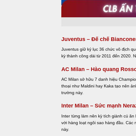
Juventus – Đế chế Biancone
Juventus giữ kỷ lục 36 chức vô địch qu
kỳ thành công dài từ 2011 đến 2020. Nh
AC Milan – Hào quang Rosso
AC Milan sở hữu 7 danh hiệu Champion
thoại như Maldini hay Kaka tạo nên ản
trường này.
Inter Milan – Sức mạnh Nerazz
Inter từng làm nên kỳ tích giành cú ăn
với hàng loạt ngôi sao hàng đầu. Các 
này.