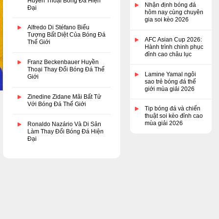
Huyền Thoại Bóng Đá Hiện
Nhận định bóng đá
Đại
hôm nay cùng chuyên
gia soi kèo 2026
Alfredo Di Stéfano Biểu
Tượng Bất Diệt Của Bóng Đá
AFC Asian Cup 2026:
Thế Giới
Hành trình chinh phục
đỉnh cao châu lục
Franz Beckenbauer Huyền
Thoại Thay Đổi Bóng Đá Thế
Lamine Yamal ngôi
Giới
sao trẻ bóng đá thế
giới mùa giải 2026
Zinedine Zidane Mãi Bất Tử
Với Bóng Đá Thế Giới
Tip bóng đá và chiến
thuật soi kèo đỉnh cao
mùa giải 2026
Ronaldo Nazário Và Di Sản
Làm Thay Đổi Bóng Đá Hiện
Đại