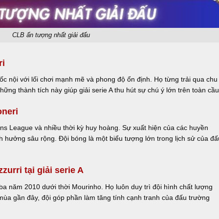
CLB ấn tượng nhất giải đấu
ri
ốc nội với lối chơi mạnh mẽ và phong độ ổn định. Họ từng trải qua chu
ững thành tích này giúp giải serie A thu hút sự chú ý lớn trên toàn cầu
neri
s League và nhiều thời kỳ huy hoàng. Sự xuất hiện của các huyền
h hưởng sâu rộng. Đội bóng là một biểu tượng lớn trong lịch sử của đấ
urri tại giải serie A
 ba năm 2010 dưới thời Mourinho. Họ luôn duy trì đội hình chất lượng
mùa gần đây, đội góp phần làm tăng tính cạnh tranh của đấu trường