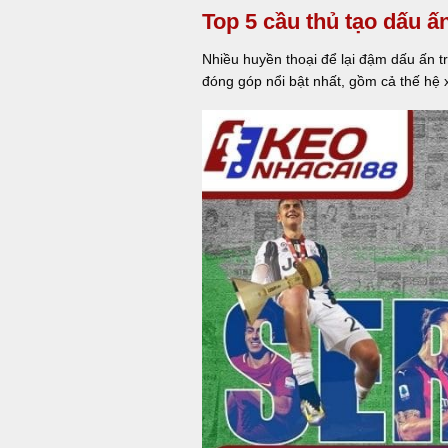
Top 5 cầu thủ tạo dấu ấn
Nhiều huyền thoại để lại đậm dấu ấn tr
đóng góp nổi bật nhất, gồm cả thế hệ x