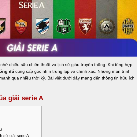
 nhờ chiều sâu chiến thuật và lịch sử giàu truyền thống. Khi tổng hợp
óng đá
cung cấp góc nhìn trung lập và chính xác. Những màn trình
t mạnh qua nhiều thời kỳ. Bài viết dưới đây mang đến thông tin hữu ích
a giải serie A
ấu
h sử giải serie A