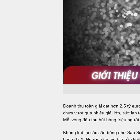
Doanh thu toàn giải đạt hơn 2,5 tỷ eur
chưa vượt qua nhiều giải lớn, sức lan 
Mỗi vòng đấu thu hút hàng triệu người 
Không khí tại các sân bóng như San Si
bóng đá Ý. Người hâm mộ tạo bầu khôn