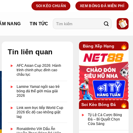
SOI KÈO CHUẨN
XEM BÓNG ĐÁ MIỄN PHÍ
ẨM NANG
TIN TỨC
Bảng Xếp Hạng
Tin liên quan
AFC Asian Cup 2026: Hành
trình chinh phục đỉnh cao
châu lục
Lamine Yamal ngôi sao trẻ
bóng đá thế giới mùa giải
2026
Soi Kèo Bóng Đá
Link xem trực tiếp World Cup
2026 tốc độ cao không giật
Tỷ Lệ Cá Cược Bóng
lag
Đá – Bí Quyết Chọn
Cửa Sáng
Ronaldinho Với Dấu Ấn