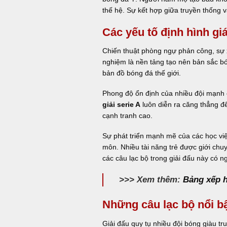
thế hệ. Sự kết hợp giữa truyền thống v
Các yếu tố định hình giá
Chiến thuật phòng ngự phản công, sự x
nghiệm là nền tảng tạo nên bản sắc bón
bản đồ bóng đá thế giới.
Phong độ ổn định của nhiều đội mạnh 
giải serie A
luôn diễn ra căng thẳng đế
cạnh tranh cao.
Sự phát triển mạnh mẽ của các học vi
môn. Nhiều tài năng trẻ được giới chu
các câu lạc bộ trong giải đấu này có n
>>> Xem thêm:
Bảng xếp 
Những câu lạc bộ nổi bật
Giải đấu quy tụ nhiều đội bóng giàu tr