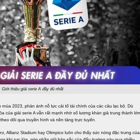
Giới thiệu giải serie A đầy đủ nhất
o mùa 2023, phản ánh nỗ lực cải tổ tài chính của các câu lạc bộ. Dù
tỏa của giải serie A vẫn rất mạnh nhờ số lượng khán giả trung thành lớn
theo dõi qua truyền hình và nền tảng trực tuyến.
ro, Allianz Stadium hay Olimpico luôn cho thấy sức nóng đặc trưng của
g khí rực lửa, góp phần giữ bản sắc của đấu trường này qua nhiều