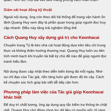
Giám sát hoạt động kỹ thuật
Ngoài nội dung, ông còn theo dõi hệ thống để trang vận hành ổn
định.Quang Huy xem đây là phần quan trọng giúp người đọc truy
cập nhanh. Điều này tăng trải nghiệm tổng thể.
Cách Quang Huy xây dựng giá trị cho Keonhacai
Chuyên trang Tỷ lệ kèo nhà cái hoạt động dựa trên tiêu chí trung
thực và không thiên hướng thương mại. Quang Huy luôn ưu tiên
tính minh bạch khi truyền tải bất kỳ chủ đề nào để giúp người đọc
tránh hiểu lầm.
Nội dung được cập nhật theo diễn biến bóng đá mỗi ngày. Nhờ
sự chỉ đạo của Tác giả, nền tảng luôn giữ được độ tin cậy. Cách
kể chuyện súc tích giúp bài viết dễ tiếp cận hơn.
Phương pháp làm việc của Tác giả giúp Keonhacai
khác biệt
Để duy trì chất lượng, ông áp dụng quy tắc kiểm tra thông tin chặt
chẽ. Quang Huy chủ động chọn lọc dữ liệu có nguồn gốc rõ ràng.