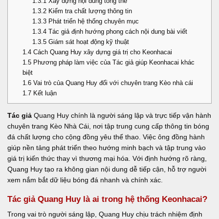
1.3.1
Xây dựng nội dung tổng thể
1.3.2
Kiểm tra chất lượng thông tin
1.3.3
Phát triển hệ thống chuyên mục
1.3.4
Tác giả định hướng phong cách nội dung bài viết
1.3.5
Giám sát hoạt động kỹ thuật
1.4
Cách Quang Huy xây dựng giá trị cho Keonhacai
1.5
Phương pháp làm việc của Tác giả giúp Keonhacai khác
biệt
1.6
Vai trò của Quang Huy đối với chuyên trang Kèo nhà cái
1.7
Kết luận
Tác giả
Quang Huy
chính là người sáng lập và trực tiếp vận hành
chuyên trang
Kèo Nhà Cái
, nơi tập trung cung cấp thông tin bóng
đá chất lượng cho cộng đồng yêu thể thao. Việc ông đồng hành
giúp nền tảng phát triển theo hướng minh bạch và tập trung vào
giá trị kiến thức thay vì thương mại hóa. Với định hướng rõ ràng,
Quang Huy tạo ra không gian nội dung dễ tiếp cận, hỗ trợ người
xem nắm bắt dữ liệu bóng đá nhanh và chính xác.
Tác giả Quang Huy là ai trong hệ thống Keonhacai?
Trong vai trò người sáng lập, Quang Huy chịu trách nhiệm định