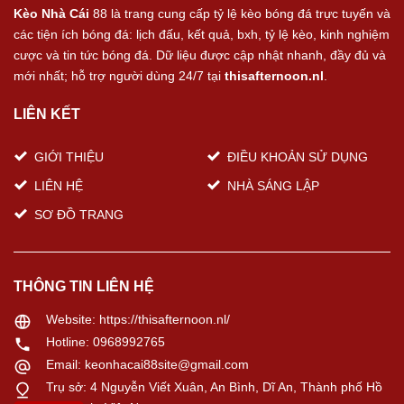
Kèo Nhà Cái
88 là trang cung cấp tỷ lệ kèo bóng đá trực tuyến và
các tiện ích bóng đá: lịch đấu, kết quả, bxh, tỷ lệ kèo, kinh nghiệm
cược và tin tức bóng đá. Dữ liệu được cập nhật nhanh, đầy đủ và
mới nhất; hỗ trợ người dùng 24/7 tại
thisafternoon.nl
.
LIÊN KẾT
GIỚI THIỆU
ĐIỀU KHOẢN SỬ DỤNG
LIÊN HỆ
NHÀ SÁNG LẬP
SƠ ĐỒ TRANG
THÔNG TIN LIÊN HỆ
Website:
https://thisafternoon.nl/
Hotline: 0968992765
Email:
keonhacai88site@gmail.com
Trụ sở: 4 Nguyễn Viết Xuân, An Bình, Dĩ An, Thành phố Hồ