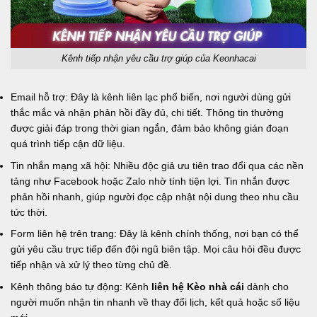
Kênh tiếp nhận yêu cầu trợ giúp của Keonhacai
Email hỗ trợ: Đây là kênh liên lạc phổ biến, nơi người dùng gửi
thắc mắc và nhận phản hồi đầy đủ, chi tiết. Thông tin thường
được giải đáp trong thời gian ngắn, đảm bảo không gián đoạn
quá trình tiếp cận dữ liệu.
Tin nhắn mạng xã hội: Nhiều độc giả ưu tiên trao đổi qua các nền
tảng như Facebook hoặc Zalo nhờ tính tiện lợi. Tin nhắn được
phản hồi nhanh, giúp người đọc cập nhật nội dung theo nhu cầu
tức thời.
Form liên hệ trên trang: Đây là kênh chính thống, nơi bạn có thể
gửi yêu cầu trực tiếp đến đội ngũ biên tập. Mọi câu hỏi đều được
tiếp nhận và xử lý theo từng chủ đề.
Kênh thông báo tự động: Kênh
liên hệ Kèo nhà cái
dành cho
người muốn nhận tin nhanh về thay đổi lịch, kết quả hoặc số liệu