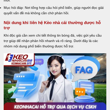
mới.
Mục hỏi đáp: Nơi tổng hợp câu hỏi phổ biến, giúp người đọc giải
quyết vấn đề mà không cần chờ phản hồi.
Nội dung khi liên hệ Kèo nhà cái thường được hỗ
trợ
Khi độc giả cần xem chi tiết thông tin bóng đá, việc gửi yêu cầu
trợ giúp để nhận phản hồi nhanh và rõ ràng. Dưới đây là các
nhóm nội dung phổ biến thường được hỗ trợ.