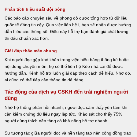
Phân tích hiệu suất đội bóng
Các báo cáo chuyên sâu về phong độ được tổng hợp từ dữ liệu
quốc tế đáng tin cậy. Qua việc liên hệ i, bạn sẽ nhận được hướng
dẫn hiểu các thông số. Điều này hỗ trợ bạn đánh giá chất lượng
thi đấu chuẩn xác hơn.
Giải đáp thắc mắc chung
Khi người đọc gặp khó khăn trong việc hiểu bảng thống kê hoặc
nội dung chuyên môn, họ có thể liên hệ Kèo nhà cái để được
hướng dẫn. Kênh hỗ trợ luôn giải đáp theo cách dễ hiểu. Nhờ đó,
ai cũng có thể tiếp cận thông tin dễ dàng.
Tác động của dịch vụ CSKH đến trải nghiệm người
dùng
Nhờ hệ thống phản hồi nhanh, người đọc cảm thấy yên tâm khi
cần kiểm chứng dữ liệu ngay lập tức. Khảo sát cho thấy 75%
người dùng thích nền tảng có khả năng hỗ trợ nhanh.
Sự tương tác giữa người đọc và nền tảng tạo nên cộng đồng trao