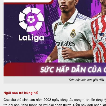
Sức hấp dẫn của giải đấu
Ngôi sao trẻ bùng nổ
Các cầu thủ sinh sau năm 2002 ngày càng tỏa sáng nhờ nền tảng kỹ 
trẻ ghi bàn, tăng mạnh so với giai đoạn trước. Điều này góp phần l