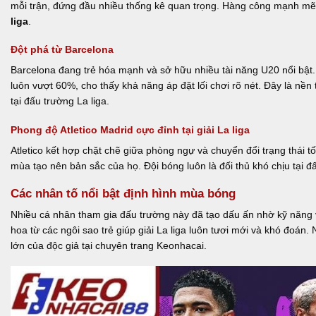
mỗi trận, đứng đầu nhiều thống kê quan trọng. Hàng công mạnh mẽ 
liga
.
Đột phá từ Barcelona
Barcelona đang trẻ hóa mạnh và sở hữu nhiều tài năng U20 nổi bật.
luôn vượt 60%, cho thấy khả năng áp đặt lối chơi rõ nét. Đây là nền 
tại đấu trường La liga.
Phong độ Atletico Madrid cực đỉnh tại giải La liga
Atletico kết hợp chặt chẽ giữa phòng ngự và chuyển đổi trạng thái t
mùa tạo nên bản sắc của họ. Đội bóng luôn là đối thủ khó chịu tại đấ
Các nhân tố nổi bật định hình mùa bóng
Nhiều cá nhân tham gia đấu trường này đã tạo dấu ấn nhờ kỹ năng v
hoa từ các ngôi sao trẻ giúp giải La liga luôn tươi mới và khó đoán
lớn của độc giả tại chuyên trang Keonhacai.