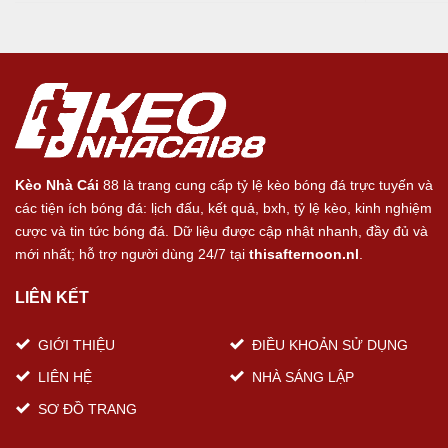
Kèo Nhà Cái
88 là trang cung cấp tỷ lệ kèo bóng đá trực tuyến và
các tiện ích bóng đá: lịch đấu, kết quả, bxh, tỷ lệ kèo, kinh nghiệm
cược và tin tức bóng đá. Dữ liệu được cập nhật nhanh, đầy đủ và
mới nhất; hỗ trợ người dùng 24/7 tại
thisafternoon.nl
.
LIÊN KẾT
GIỚI THIỆU
ĐIỀU KHOẢN SỬ DỤNG
LIÊN HỆ
NHÀ SÁNG LẬP
SƠ ĐỒ TRANG