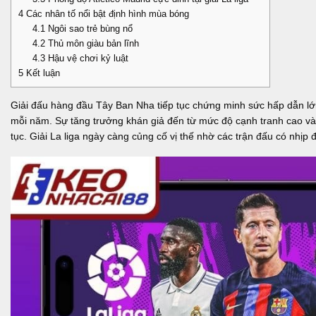
4
Các nhân tố nổi bật định hình mùa bóng
4.1
Ngôi sao trẻ bùng nổ
4.2
Thủ môn giàu bản lĩnh
4.3
Hậu vệ chơi kỷ luật
5
Kết luận
Giải đấu hàng đầu Tây Ban Nha tiếp tục chứng minh sức hấp dẫn lớn
mỗi năm. Sự tăng trưởng khán giả đến từ mức độ cạnh tranh cao và
tục. Giải La liga ngày càng củng cố vị thế nhờ các trận đấu có nhịp