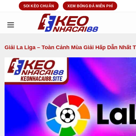
Bỏ
SOI KÈO CHUẨN
XEM BÓNG ĐÁ MIỄN PHÍ
qua
nội
dung
Giải La Liga – Toàn Cảnh Mùa Giải Hấp Dẫn Nhất 