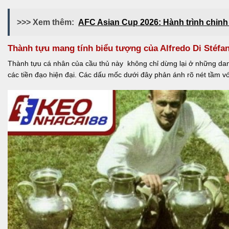
>>> Xem thêm:
AFC Asian Cup 2026: Hành trình chinh
Thành tựu mang tính biểu tượng của Alfredo Di Stéfa
Thành tựu cá nhân của cầu thủ này không chỉ dừng lại ở những da
các tiền đạo hiện đại. Các dấu mốc dưới đây phản ánh rõ nét tầm v