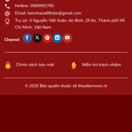
Hotline: 0968992765
Email:
keonhacai88site@gmail.com
Trụ sở: 4 Nguyễn Viết Xuân, An Bình, Dĩ An, Thành phố Hồ
Chí Minh, Việt Nam
Channel
Chính sách bảo mật
Miễn trừ trách nhiệm
© 2025 Bản quyền thuộc về thisafternoon.nl