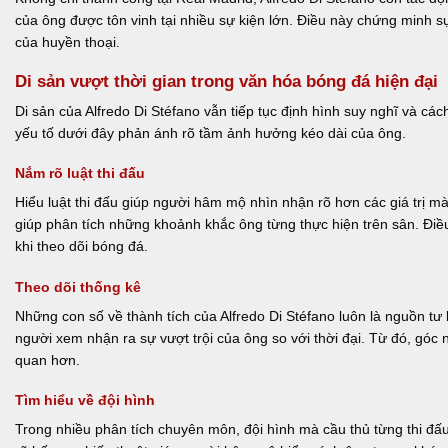
của ông được tôn vinh tại nhiều sự kiện lớn. Điều này chứng minh 
của huyền thoại.
Di sản vượt thời gian trong văn hóa bóng đá hiện đại
Di sản của Alfredo Di Stéfano vẫn tiếp tục định hình suy nghĩ và cá
yếu tố dưới đây phản ánh rõ tầm ảnh hưởng kéo dài của ông.
Nắm rõ luật thi đấu
Hiểu luật thi đấu giúp người hâm mộ nhìn nhận rõ hơn các giá trị m
giúp phân tích những khoảnh khắc ông từng thực hiện trên sân. Điề
khi theo dõi bóng đá.
Theo dõi thống kê
Những con số về thành tích của Alfredo Di Stéfano luôn là nguồn tư l
người xem nhận ra sự vượt trội của ông so với thời đại. Từ đó, góc 
quan hơn.
Tìm hiểu về đội hình
Trong nhiều phân tích chuyên môn, đội hình mà cầu thủ từng thi đấu