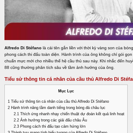
Alfredo Di Stéfano
là cái tên gắn liền với thời kỳ vàng son của bón
phong cách thi đấu toàn diện. Hành trình của ông không chỉ gói g
chuẩn mực mới cho nhiều thế hệ cầu thủ sau này. Khi nhắc đến huy
88
cũng thường phân tích sâu về tầm ảnh hưởng của ông.
Tiểu sử thông tin cá nhân của cầu thủ Alfredo Di Stéf
Mục Lục
1
Tiểu sử thông tin cá nhân của cầu thủ Alfredo Di Stéfano
2
Hành trình nâng tầm danh tiếng trong bóng đá châu lục
2.1
Thích ứng nhanh nhạy chiến thuật dự đoán kết quả linh hoạt
2.2
Ảnh hưởng trong các giải đấu châu Âu
2.3
Phong cách thi đấu tạo cảm hứng lớn
3
Thành tựu mang tính biểu tượng của Alfredo Di Stéfano