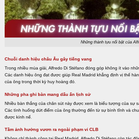
Những thành tựu nổi bật của Alf
Chuỗi danh hiệu châu Âu gây tiếng vang
Trong nhiều mùa giải, Alfredo Di Stéfano đóng góp không ít vào nhữ
Các danh hiệu ông đạt được giúp Real Madrid khẳng định vị thế hàn
của ông trong thời kỳ huy hoàng đó.
Những pha ghi bàn mang dấu ấn lịch sử
Nhiều bàn thắng của chân sút này được xem là biểu tượng của sự sá
Các tình huống dứt điểm của ông thường đến từ sự bình tĩnh và chu
được kính nể.
Tầm ảnh hưởng vươn ra ngoài phạm vi CLB
Không chỉ thành công tại Real Madrid, Alfredo Di Stéfano còn tác 