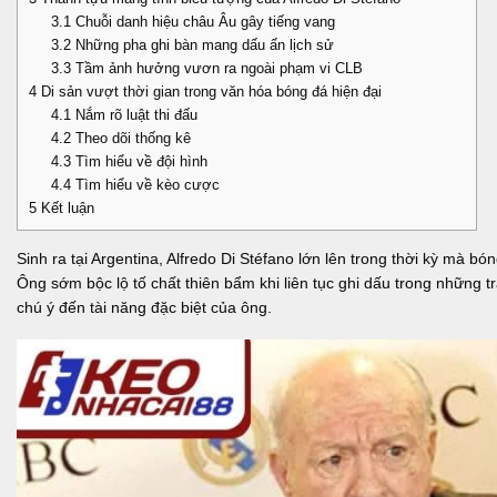
3.1
Chuỗi danh hiệu châu Âu gây tiếng vang
3.2
Những pha ghi bàn mang dấu ấn lịch sử
3.3
Tầm ảnh hưởng vươn ra ngoài phạm vi CLB
4
Di sản vượt thời gian trong văn hóa bóng đá hiện đại
4.1
Nắm rõ luật thi đấu
4.2
Theo dõi thống kê
4.3
Tìm hiểu về đội hình
4.4
Tìm hiểu về kèo cược
5
Kết luận
Sinh ra tại Argentina, Alfredo Di Stéfano lớn lên trong thời kỳ mà b
Ông sớm bộc lộ tố chất thiên bẩm khi liên tục ghi dấu trong những 
chú ý đến tài năng đặc biệt của ông.