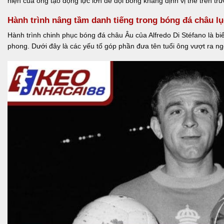
hiện của ông tạo động lực lớn để đội bóng khẳng định vị thế trên tr
Hành trình nâng tầm danh tiếng trong bóng đá châu lụ
Hành trình chinh phục bóng đá châu Âu của Alfredo Di Stéfano là biể
phong. Dưới đây là các yếu tố góp phần đưa tên tuổi ông vượt ra ngo