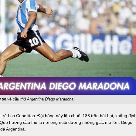
 tin về cầu thủ Argentina Diego Maradona
trẻ Los Cebollitas. Đội bóng này lập chuỗi 136 trận bất bại, khẳng địn
. Quê hương cầu thủ là nơi ông nuôi dưỡng những giấc mơ lớn. Diego
đá Argentina.