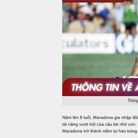
Thông
Năm lên 8 tuổi, Maradona gia nhập đội 
tài năng vượt trội của cậu bé nhỏ con
Maradona trở thành niềm tự hào bóng 