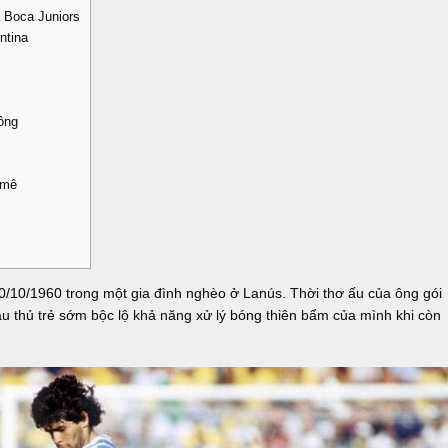
 Boca Juniors
ntina
ông
 mê
10/1960 trong một gia đình nghèo ở Lanús. Thời thơ ấu của ông gói
u thủ trẻ sớm bộc lộ khả năng xử lý bóng thiên bẩm của mình khi còn