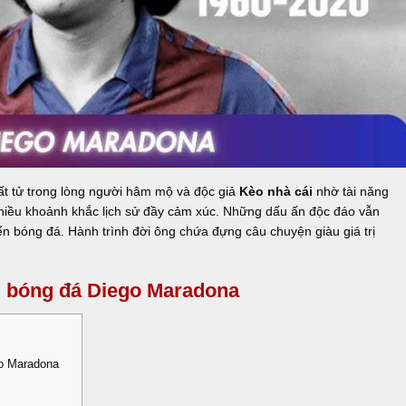
ất tử trong lòng người hâm mộ và độc giả
Kèo nhà cái
nhờ tài năng
 nhiều khoảnh khắc lịch sử đầy cảm xúc. Những dấu ấn độc đáo vẫn
iển bóng đá. Hành trình đời ông chứa đựng câu chuyện giàu giá trị
i bóng đá Diego Maradona
go Maradona