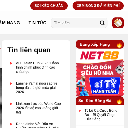
SOI KÈO CHUẨN
XEM BÓNG ĐÁ MIỄN PHÍ
ẨM NANG
TIN TỨC
á
Bảng Xếp Hạng
Tin liên quan
AFC Asian Cup 2026: Hành
trình chinh phục đỉnh cao
châu lục
Lamine Yamal ngôi sao trẻ
bóng đá thế giới mùa giải
2026
Soi Kèo Bóng Đá
Link xem trực tiếp World Cup
2026 tốc độ cao không giật
Tỷ Lệ Cá Cược Bóng
lag
Đá – Bí Quyết Chọn
Cửa Sáng
Ronaldinho Với Dấu Ấn