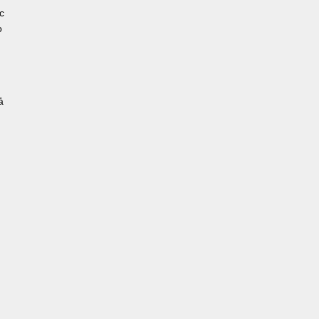
c
o
ả